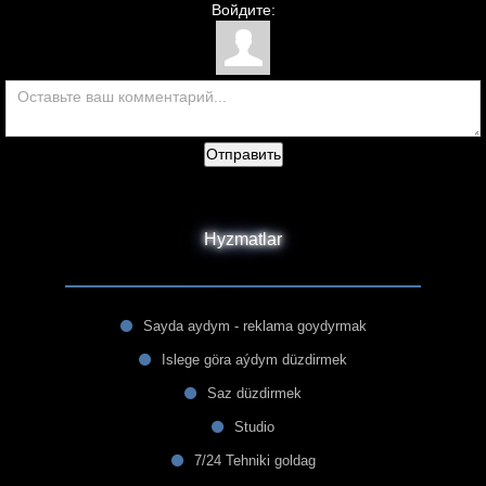
Войдите:
Отправить
Hyzmatlar
Sayda aydym - reklama goydyrmak
Islege göra aýdym düzdirmek
Saz düzdirmek
Studio
7/24 Tehniki goldag