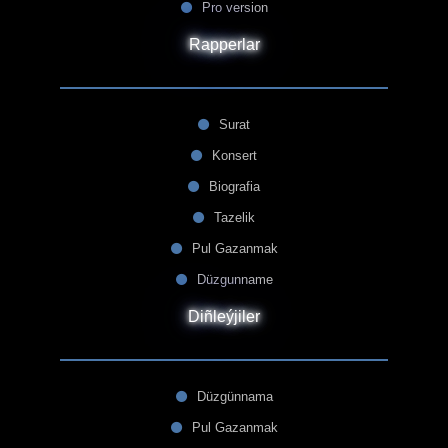
Pro version
Rapperlar
Surat
Konsert
Biografia
Tazelik
Pul Gazanmak
Düzgunname
Diñleýjiler
Düzgünnama
Pul Gazanmak