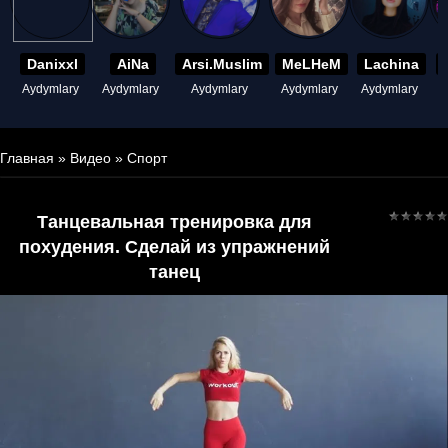
Danixxl
AiNa
Arsi.Muslim
MeLHeM
Lachina
Aydymlary
Aydymlary
Aydymlary
Aydymlary
Aydymlary
A
Главная
»
Видео
»
Спорт
Танцевальная тренировка для
похудения. Сделай из упражнений
танец