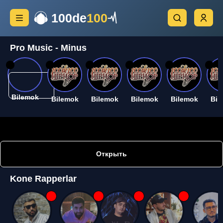
100de
100
Pro Music - Minus
26
26
26
26
26
26
Bilemok
Bilemok
Bilemok
Bilemok
Bilemok
Bil
Открыть
Kone Rapperlar