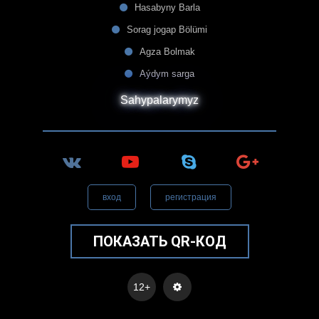
Hasabyny Barla
Sorag jogap Bölümi
Agza Bolmak
Aýdym sarga
Sahypalarymyz
вход
регистрация
ПОКАЗАТЬ QR-КОД
12+