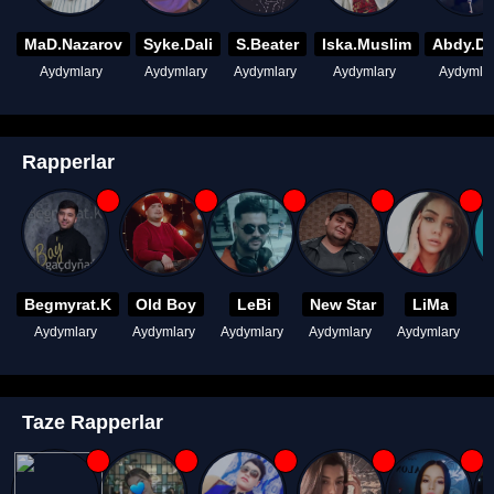
MaD.Nazarov
Syke.Dali
S.Beater
Iska.Muslim
Abdy.D
Aydymlary
Aydymlary
Aydymlary
Aydymlary
Aydymla
Rapperlar
Begmyrat.K
Old Boy
LeBi
New Star
LiMa
Aydymlary
Aydymlary
Aydymlary
Aydymlary
Aydymlary
A
Taze Rapperlar