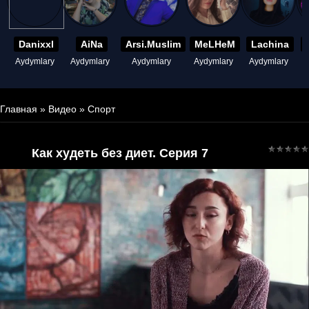
Danixxl
AiNa
Arsi.Muslim
MeLHeM
Lachina
Aydymlary
Aydymlary
Aydymlary
Aydymlary
Aydymlary
A
Главная
»
Видео
»
Спорт
Как худеть без диет. Серия 7