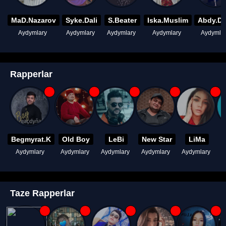
MaD.Nazarov
Syke.Dali
S.Beater
Iska.Muslim
Abdy.D
Aydymlary
Aydymlary
Aydymlary
Aydymlary
Aydymla
Rapperlar
Begmyrat.K
Old Boy
LeBi
New Star
LiMa
Aydymlary
Aydymlary
Aydymlary
Aydymlary
Aydymlary
A
Taze Rapperlar