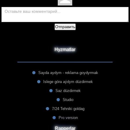
Отправить
Hyzmatlar
Sayda aydym - reklama goydyrmak
Islege göra aýdym düzdirmek
Saz düzdirmek
Studio
7/24 Tehniki goldag
Pro version
Rapperlar