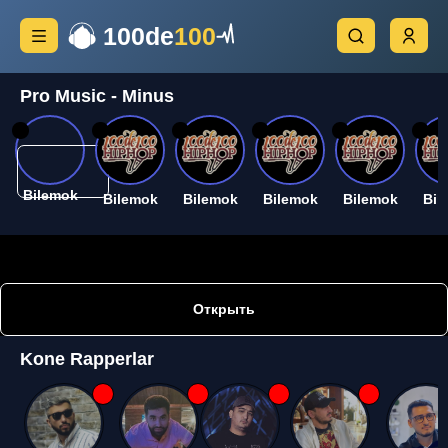
100de
100
Pro Music - Minus
26
26
26
26
26
26
Bilemok
Bilemok
Bilemok
Bilemok
Bilemok
Bil
Открыть
Kone Rapperlar