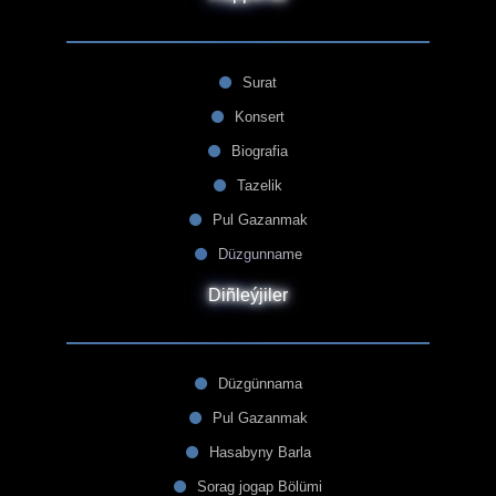
Surat
Konsert
Biografia
Tazelik
Pul Gazanmak
Düzgunname
Diñleýjiler
Düzgünnama
Pul Gazanmak
Hasabyny Barla
Sorag jogap Bölümi