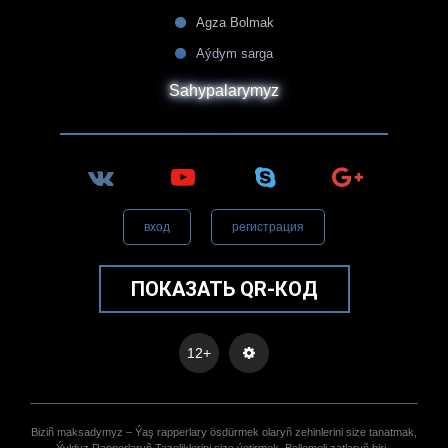
Agza Bolmak
Aýdym sarga
Sahypalarymyz
вход
регистрация
ПОКАЗАТЬ QR-КОД
12+
Biziñ maksadymyz – Ýaş rapperlary ösdürmek olaryñ zehinlerini size tanatmak,