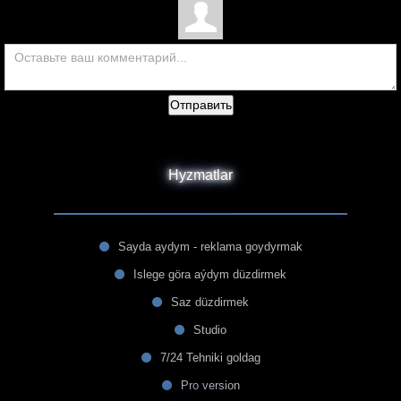
Отправить
Hyzmatlar
Sayda aydym - reklama goydyrmak
Islege göra aýdym düzdirmek
Saz düzdirmek
Studio
7/24 Tehniki goldag
Pro version