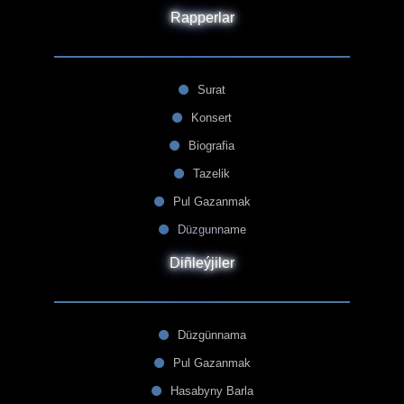
Rapperlar
Surat
Konsert
Biografia
Tazelik
Pul Gazanmak
Düzgunname
Diñleýjiler
Düzgünnama
Pul Gazanmak
Hasabyny Barla