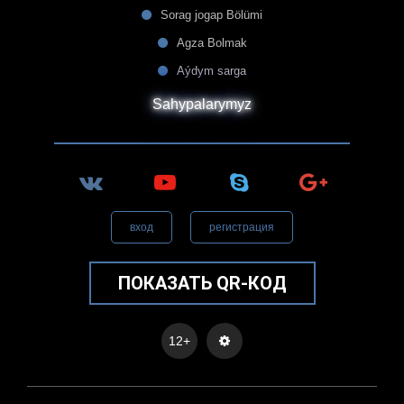
Sorag jogap Bölümi
Agza Bolmak
Aýdym sarga
Sahypalarymyz
вход
регистрация
ПОКАЗАТЬ QR-КОД
12+