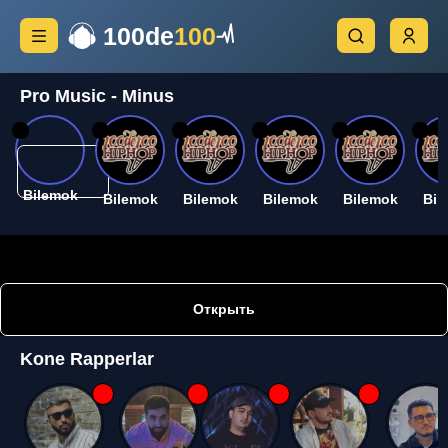
100de
100
Pro Music - Minus
26
26
26
26
26
26
Bilemok
Bilemok
Bilemok
Bilemok
Bilemok
Bil
Открыть
Kone Rapperlar