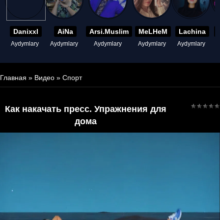
Danixxl
AiNa
Arsi.Muslim
MeLHeM
Lachina
Aydymlary
Aydymlary
Aydymlary
Aydymlary
Aydymlary
A
Главная
»
Видео
»
Спорт
Как накачать пресс. Упражнения для
дома