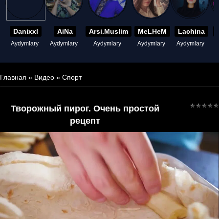
Danixxl
AiNa
Arsi.Muslim
MeLHeM
Lachina
Aydymlary
Aydymlary
Aydymlary
Aydymlary
Aydymlary
A
Главная
»
Видео
»
Спорт
Творожный пирог. Очень простой
рецепт