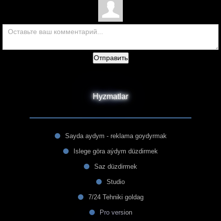
Отправить
Hyzmatlar
Sayda aydym - reklama goydyrmak
Islege göra aýdym düzdirmek
Saz düzdirmek
Studio
7/24 Tehniki goldag
Pro version