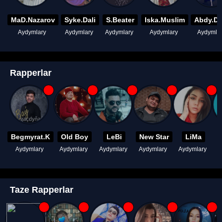
MaD.Nazarov
Syke.Dali
S.Beater
Iska.Muslim
Abdy.D
Aydymlary
Aydymlary
Aydymlary
Aydymlary
Aydymla
Rapperlar
Begmyrat.K
Old Boy
LeBi
New Star
LiMa
Aydymlary
Aydymlary
Aydymlary
Aydymlary
Aydymlary
A
Taze Rapperlar