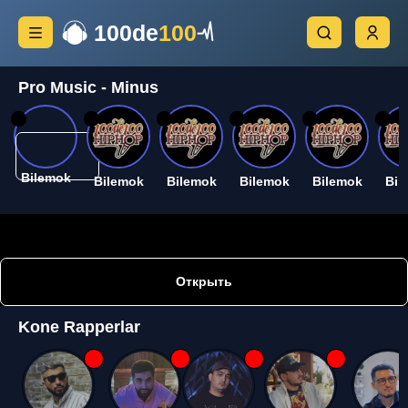
100de
100
Pro Music - Minus
26
26
26
26
26
26
Bilemok
Bilemok
Bilemok
Bilemok
Bilemok
Bil
Открыть
Kone Rapperlar