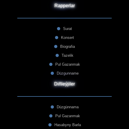
Rapperlar
Surat
Konsert
Biografia
Tazelik
Pul Gazanmak
Düzgunname
Diñleýjiler
Düzgünnama
Pul Gazanmak
Hasabyny Barla