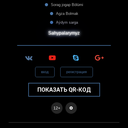
Sorag jogap Bölümi
Agza Bolmak
Aýdym sarga
Sahypalarymyz
вход
регистрация
ПОКАЗАТЬ QR-КОД
12+