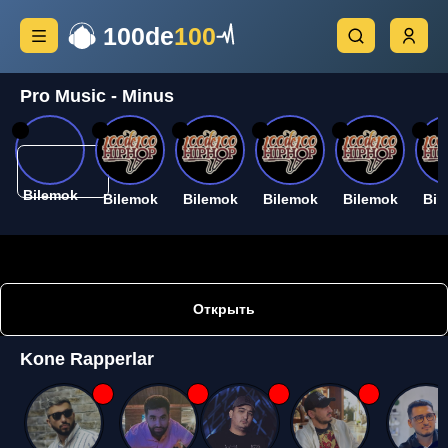
100de
100
Pro Music - Minus
26
26
26
26
26
26
Bilemok
Bilemok
Bilemok
Bilemok
Bilemok
Bil
Открыть
Kone Rapperlar