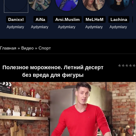
Danixxl
AiNa
Arsi.Muslim
MeLHeM
Lachina
Aydymlary
Aydymlary
Aydymlary
Aydymlary
Aydymlary
A
Главная
»
Видео
»
Спорт
Полезное мороженое. Летний десерт
без вреда для фигуры