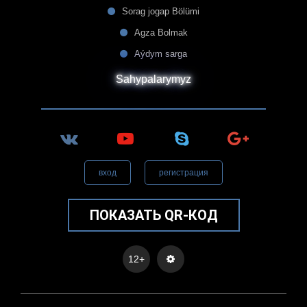
Sorag jogap Bölümi
Agza Bolmak
Aýdym sarga
Sahypalarymyz
вход
регистрация
ПОКАЗАТЬ QR-КОД
12+