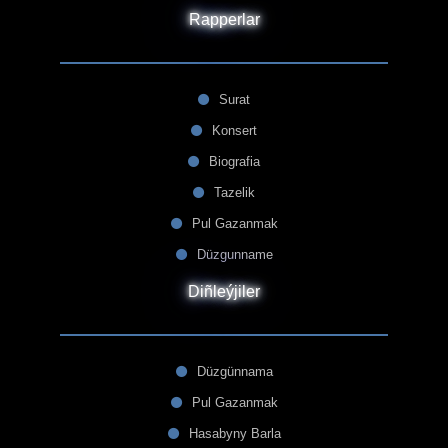
Rapperlar
Surat
Konsert
Biografia
Tazelik
Pul Gazanmak
Düzgunname
Diñleýjiler
Düzgünnama
Pul Gazanmak
Hasabyny Barla