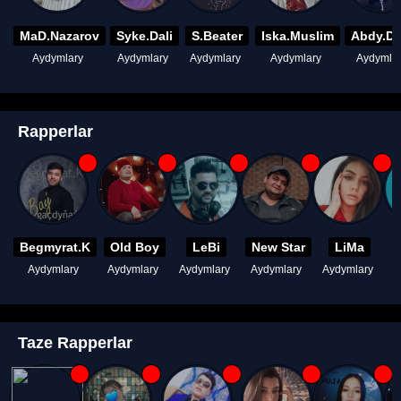
MaD.Nazarov
Syke.Dali
S.Beater
Iska.Muslim
Abdy.D
Aydymlary
Aydymlary
Aydymlary
Aydymlary
Aydymla
Rapperlar
Begmyrat.K
Old Boy
LeBi
New Star
LiMa
Aydymlary
Aydymlary
Aydymlary
Aydymlary
Aydymlary
A
Taze Rapperlar