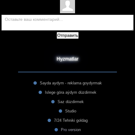
Отправить
Hyzmatlar
Sayda aydym - reklama goydyrmak
Islege göra aýdym düzdirmek
Saz düzdirmek
Studio
7/24 Tehniki goldag
Pro version