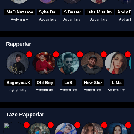
MaD.Nazarov
Syke.Dali
S.Beater
Iska.Muslim
Abdy.D
Aydymlary
Aydymlary
Aydymlary
Aydymlary
Aydymla
Rapperlar
Begmyrat.K
Old Boy
LeBi
New Star
LiMa
Aydymlary
Aydymlary
Aydymlary
Aydymlary
Aydymlary
A
Taze Rapperlar