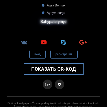
Agza Bolmak
Aýdym sarga
Sahypalarymyz
вход
регистрация
ПОКАЗАТЬ QR-КОД
12+
Biziñ maksadymyz – Ýaş rapperlary ösdürmek olaryñ zehinlerini size tanatmak,