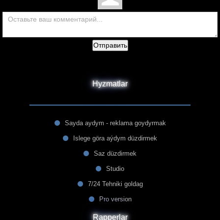
Отправить
Hyzmatlar
Sayda aydym - reklama goydyrmak
Islege göra aýdym düzdirmek
Saz düzdirmek
Studio
7/24 Tehniki goldag
Pro version
Rapperlar