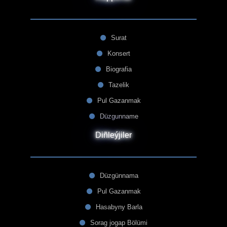
Surat
Konsert
Biografia
Tazelik
Pul Gazanmak
Düzgunname
Diñleýjiler
Düzgünnama
Pul Gazanmak
Hasabyny Barla
Sorag jogap Bölümi