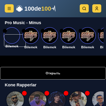
100de
100
Pro Music - Minus
26
26
26
26
26
26
Bilemok
Bilemok
Bilemok
Bilemok
Bilemok
Bil
Открыть
Kone Rapperlar