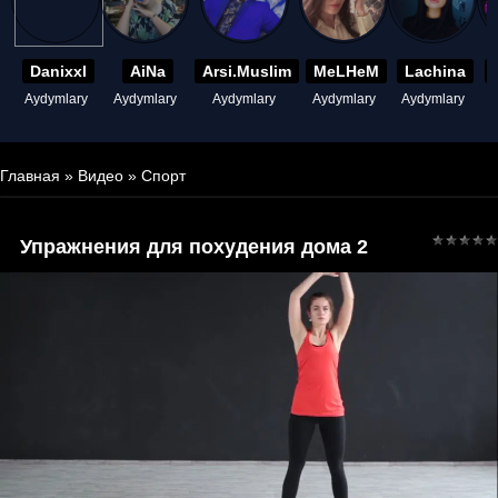
Danixxl
AiNa
Arsi.Muslim
MeLHeM
Lachina
Aydymlary
Aydymlary
Aydymlary
Aydymlary
Aydymlary
A
Главная
»
Видео
»
Спорт
Упражнения для похудения дома 2