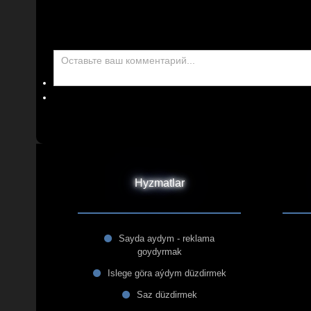
Hyzmatlar
Sayda aydym - reklama
goydyrmak
Islege göra aýdym düzdirmek
Saz düzdirmek