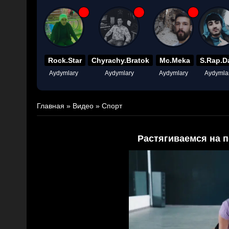
Rock.Star
Chyrachy.Bratok
Mc.Meka
S.Rap.D
Aydymlary
Aydymlary
Aydymlary
Aydymla
Главная
»
Видео
»
Спорт
Растягиваемся на 