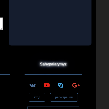
Sahypalarymyz
вход
регистрация