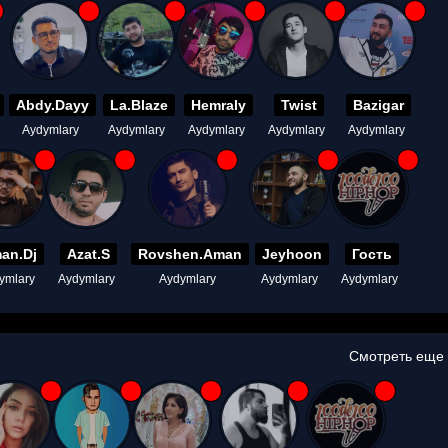
Abdy.Dayy
La.Blaze
Hemraly
Twist
Bazigar
Aydymlary
Aydymlary
Aydymlary
Aydymlary
Aydymlary
an.Dj
Azat.S
Rovshen.Aman
Jeyhoon
Гость
ymlary
Aydymlary
Aydymlary
Aydymlary
Aydymlary
Смотреть еще