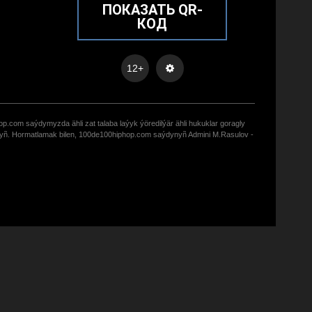
ПОКАЗАТЬ QR-
КОД
12+
op.com saýdymyzda ähli zat talaba laýyk ýöredilýär ähli hukuklar goragly
zyñ. Hormatlamak bilen, 100de100hiphop.com saýdynyñ Admini M.Rasulov -