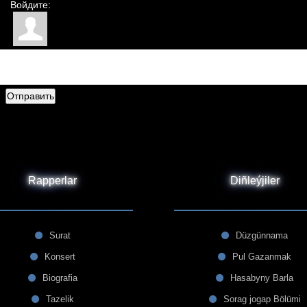
Войдите:
Отправить
Rapperlar
Diñleýjiler
Surat
Düzgünnama
Konsert
Pul Gazanmak
Biografia
Hasabyny Barla
Tazelik
Sorag jogap Bölümi