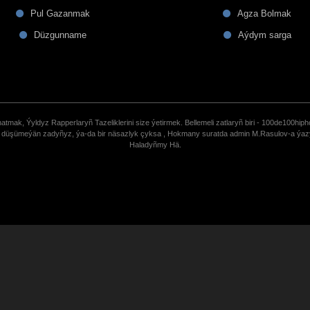
Pul Gazanmak
Agza Bolmak
Düzgunname
Aýdym sarga
tmak, Ýyldyz Rapperlaryñ Tazeliklerini size ýetirmek. Bellemeli zatlaryñ biri - 100de100hiph
de düşümeýän zadyñyz, ýa-da bir näsazlyk çyksa , Hokmany suratda admin M.Rasulov-a ýa
Haladyñmy Hä.
uCoz