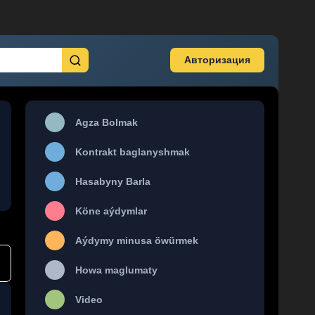
Авторизация
Agza Bolmak
Kontrakt baglanyshmak
Hasabyny Barla
Köne aýdymlar
Aýdymy minusa öwürmek
Howa maglumaty
Video