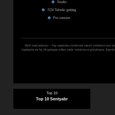
Studio
7/24 Tehniki goldag
Pro version
Biziñ maksadymyz – Ýaş rapperlary ösdürmek olaryñ zehinlerini size tana
ýagdaýda we hiç hili gadagan edilen zatlar saýdymyza goýulmaýar. Eger
Top 10
Top 10 Sentyabr