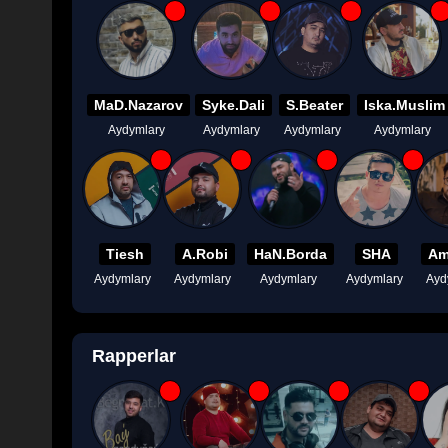
MaD.Nazarov
Syke.Dali
S.Beater
Iska.Muslim
Aydymlary
Aydymlary
Aydymlary
Aydymlary
Tiesh
A.Robi
HaN.Borda
SHA
Am
Aydymlary
Aydymlary
Aydymlary
Aydymlary
Ayd
Rapperlar