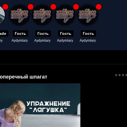
ade
Гость
Гость
Гость
Гость
ry
Aydymlary
Aydymlary
Aydymlary
Aydymlary
поперечный шпагат