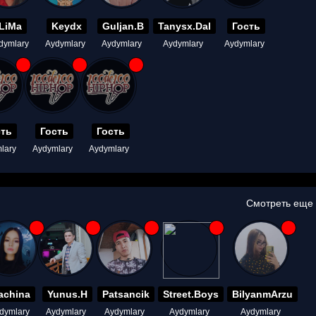
LiMa
Keydx
Guljan.B
Tanysx.Dal
Гость
dymlary
Aydymlary
Aydymlary
Aydymlary
Aydymlary
сть
Гость
Гость
lary
Aydymlary
Aydymlary
Смотреть еще
achina
Yunus.H
Patsancik
Street.Boys
BilyanmArzu
dymlary
Aydymlary
Aydymlary
Aydymlary
Aydymlary