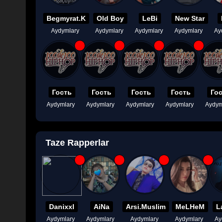
Begmyrat.K
Old Boy
LeBi
New Star
Aydymlary
Aydymlary
Aydymlary
Aydymlary
Ay
Гость
Гость
Гость
Гость
Го
Aydymlary
Aydymlary
Aydymlary
Aydymlary
Aydym
Taze Rapperlar
Danixxl
AiNa
Arsi.Muslim
MeLHeM
L
Aydymlary
Aydymlary
Aydymlary
Aydymlary
Ay