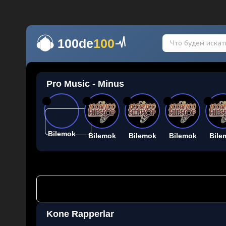
100de
100
Pro Music - Minus
26
26
26
26
26
Bilemok
Bilemok
Bilemok
Bilemok
Bile
Kone Rapperlar