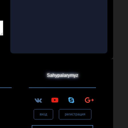
Sahypalarymyz
вход
регистрация