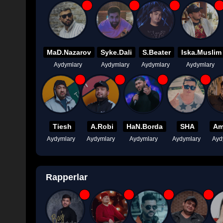
MaD.Nazarov
Syke.Dali
S.Beater
Iska.Muslim
Aydymlary
Aydymlary
Aydymlary
Aydymlary
Tiesh
A.Robi
HaN.Borda
SHA
Am
Aydymlary
Aydymlary
Aydymlary
Aydymlary
Ayd
Rapperlar