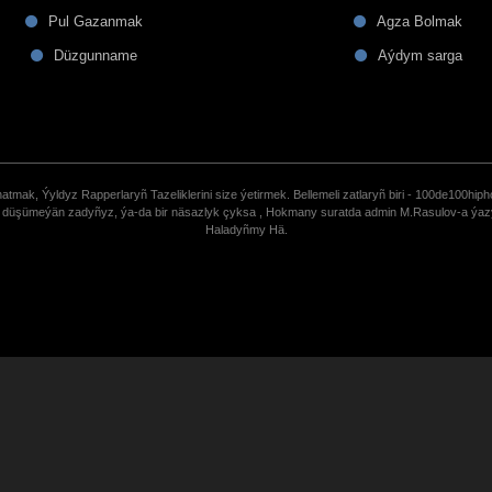
Pul Gazanmak
Agza Bolmak
Düzgunname
Aýdym sarga
tmak, Ýyldyz Rapperlaryñ Tazeliklerini size ýetirmek. Bellemeli zatlaryñ biri - 100de100hiph
de düşümeýän zadyñyz, ýa-da bir näsazlyk çyksa , Hokmany suratda admin M.Rasulov-a ýa
Haladyñmy Hä.
uCoz