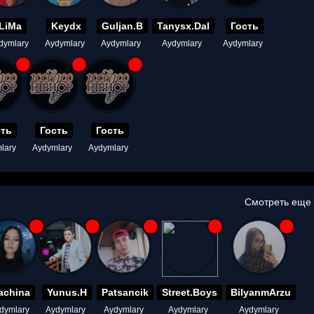
LiMa
Keydx
Guljan.B
Tanysx.Dal
Гость
dymlary
Aydymlary
Aydymlary
Aydymlary
Aydymlary
сть
Гость
Гость
lary
Aydymlary
Aydymlary
Смотреть еще
achina
Yunus.H
Patsancik
Street.Boys
BilyanmArzu
dymlary
Aydymlary
Aydymlary
Aydymlary
Aydymlary