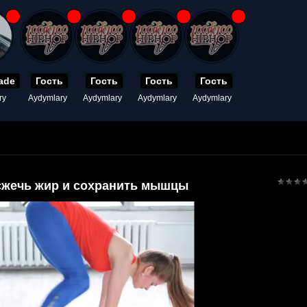
ade
Гость
Гость
Гость
Гость
ry
Aydymlary
Aydymlary
Aydymlary
Aydymlary
сжечь жир и сохранить мышцы