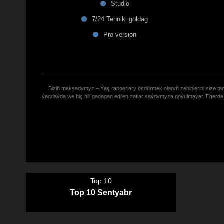
Studio
7/24 Tehniki goldag
Pro version
Biziñ maksadymyz – Ýaş rapperlary ösdürmek olaryñ zehinlerini size tana
ýagdaýda we hiç hili gadagan edilen zatlar saýdymyza goýulmaýar. Eger
Top 10
Top 10 Sentyabr