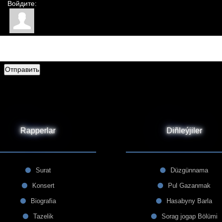
Войдите:
Отправить
Rapperlar
Diñleýjiler
Surat
Düzgünnama
Konsert
Pul Gazanmak
Biografia
Hasabyny Barla
Tazelik
Sorag jogap Bölümi