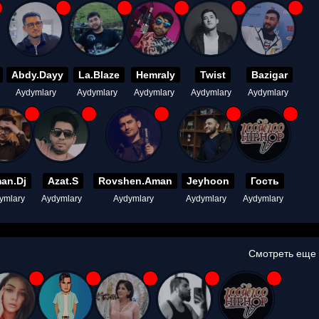
Abdy.Dayy
La.Blaze
Hemraly
Twist
Bazigar
Aydymlary
Aydymlary
Aydymlary
Aydymlary
Aydymlary
an.Dj
Azat.S
Rovshen.Aman
Jeyhoon
Гость
ymlary
Aydymlary
Aydymlary
Aydymlary
Aydymlary
Смотреть еще