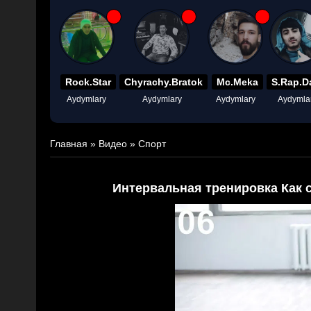
Rock.Star
Chyrachy.Bratok
Mc.Meka
S.Rap.D
Aydymlary
Aydymlary
Aydymlary
Aydymla
Главная
»
Видео
»
Спорт
Интервальная тренировка Как 