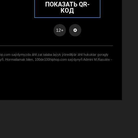
ПОКАЗАТЬ QR-
КОД
12+
op.com saýdymyzda ähli zat talaba laýyk ýöredilýär ähli hukuklar goragly
zyñ. Hormatlamak bilen, 100de100hiphop.com saýdynyñ Admini M.Rasulov -