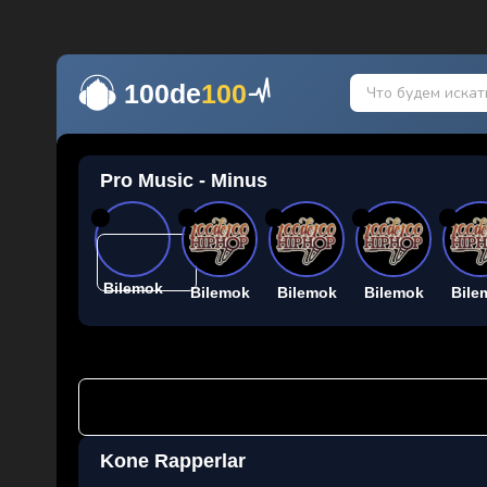
100de
100
Pro Music - Minus
26
26
26
26
26
Bilemok
Bilemok
Bilemok
Bilemok
Bile
Kone Rapperlar