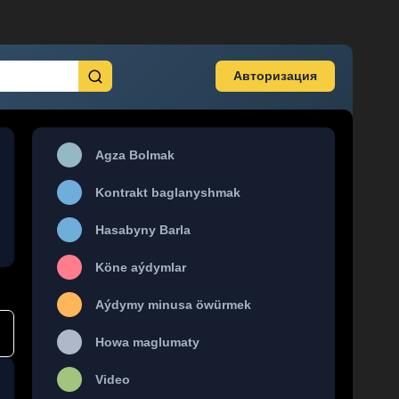
Авторизация
Agza Bolmak
Kontrakt baglanyshmak
Hasabyny Barla
Köne aýdymlar
Aýdymy minusa öwürmek
Howa maglumaty
Video