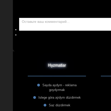
Hyzmatlar
Sayda aydym - reklama
goydyrmak
Islege göra aýdym düzdirmek
Saz düzdirmek