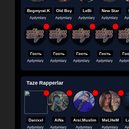
Begmyrat.K
Old Boy
LeBi
New Star
Aydymlary
Aydymlary
Aydymlary
Aydymlary
Ay
Гость
Гость
Гость
Гость
Го
Aydymlary
Aydymlary
Aydymlary
Aydymlary
Aydym
Taze Rapperlar
Danixxl
AiNa
Arsi.Muslim
MeLHeM
L
Aydymlary
Aydymlary
Aydymlary
Aydymlary
Ay