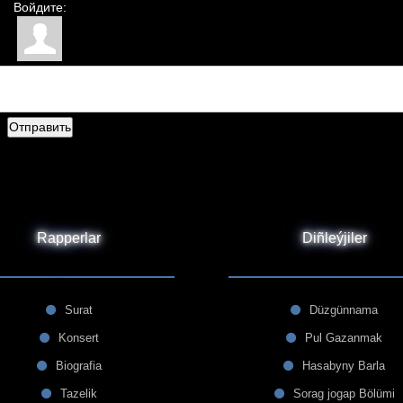
Войдите:
Отправить
Rapperlar
Diñleýjiler
Surat
Düzgünnama
Konsert
Pul Gazanmak
Biografia
Hasabyny Barla
Tazelik
Sorag jogap Bölümi