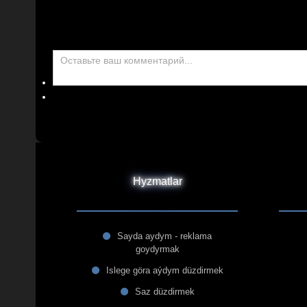
Hyzmatlar
Sayda aydym - reklama
goydyrmak
Islege göra aýdym düzdirmek
Saz düzdirmek