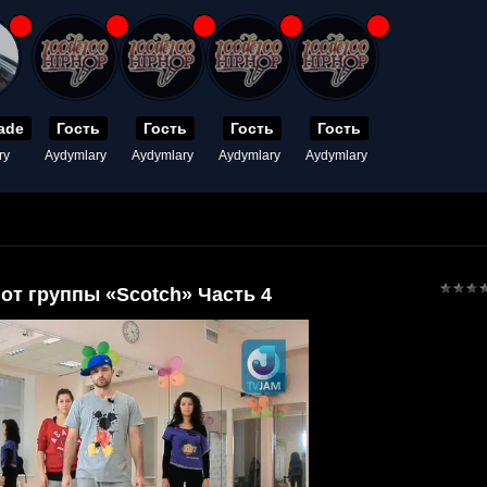
ade
Гость
Гость
Гость
Гость
ry
Aydymlary
Aydymlary
Aydymlary
Aydymlary
от группы «Scotch» Часть 4