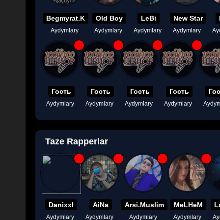
Begmyrat.K
Old Boy
LeBi
New Star
Aydymlary
Aydymlary
Aydymlary
Aydymlary
Ay
Гость
Гость
Гость
Гость
Го
Aydymlary
Aydymlary
Aydymlary
Aydymlary
Aydym
Taze Rapperlar
Danixxl
AiNa
Arsi.Muslim
MeLHeM
L
Aydymlary
Aydymlary
Aydymlary
Aydymlary
Ay