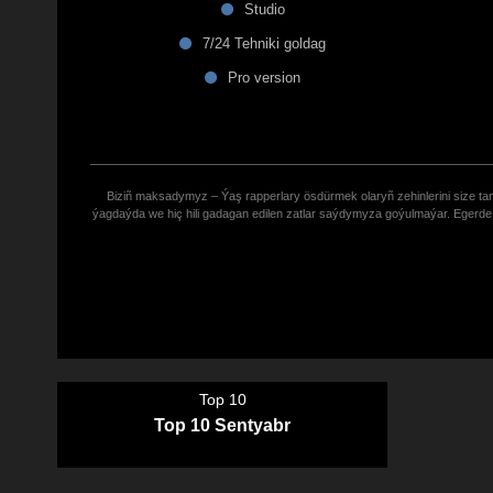
Studio
7/24 Tehniki goldag
Pro version
Biziñ maksadymyz – Ýaş rapperlary ösdürmek olaryñ zehinlerini size tana
ýagdaýda we hiç hili gadagan edilen zatlar saýdymyza goýulmaýar. Eger
Top 10
Top 10 Sentyabr