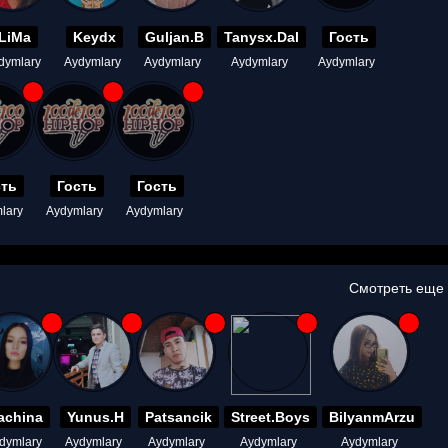
LiMa
Keydx
Guljan.B
Tanysx.Dal
Гость
dymlary
Aydymlary
Aydymlary
Aydymlary
Aydymlary
сть
Гость
Гость
lary
Aydymlary
Aydymlary
Смотреть еще
achina
Yunus.H
Patsancik
Street.Boys
BilyanmArzu
dymlary
Aydymlary
Aydymlary
Aydymlary
Aydymlary