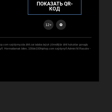
ПОКАЗАТЬ QR-
КОД
12+
op.com saýdymyzda ähli zat talaba laýyk ýöredilýär ähli hukuklar goragly
zyñ. Hormatlamak bilen, 100de100hiphop.com saýdynyñ Admini M.Rasulov -