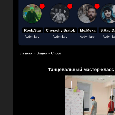
Rock.Star
Chyrachy.Bratok
Mc.Meka
S.Rap.D
Aydymlary
Aydymlary
Aydymlary
Aydymla
Главная
»
Видео
»
Спорт
Танцевальный мастер-класс 