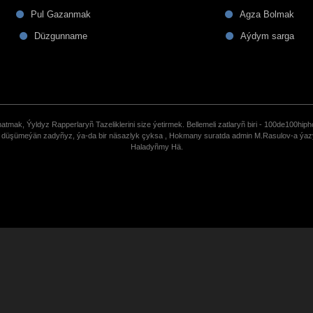
Pul Gazanmak
Agza Bolmak
Düzgunname
Aýdym sarga
tmak, Ýyldyz Rapperlaryñ Tazeliklerini size ýetirmek. Bellemeli zatlaryñ biri - 100de100hiph
de düşümeýän zadyñyz, ýa-da bir näsazlyk çyksa , Hokmany suratda admin M.Rasulov-a ýa
Haladyñmy Hä.
uCoz