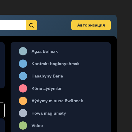
Авторизация
Agza Bolmak
Kontrakt baglanyshmak
Hasabyny Barla
Köne aýdymlar
Aýdymy minusa öwürmek
Howa maglumaty
Video