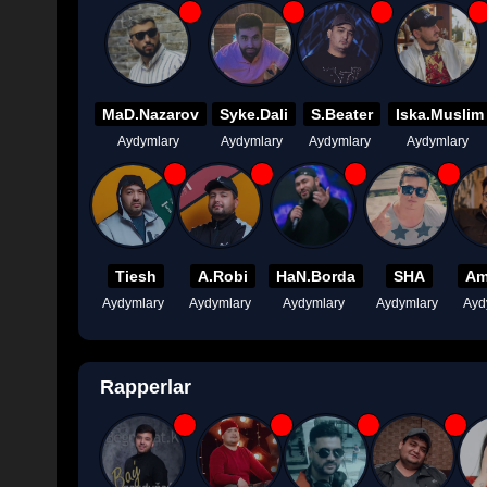
MaD.Nazarov
Syke.Dali
S.Beater
Iska.Muslim
Aydymlary
Aydymlary
Aydymlary
Aydymlary
Tiesh
A.Robi
HaN.Borda
SHA
Am
Aydymlary
Aydymlary
Aydymlary
Aydymlary
Ayd
Rapperlar