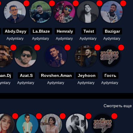
Abdy.Dayy
La.Blaze
Hemraly
Twist
Bazigar
Aydymlary
Aydymlary
Aydymlary
Aydymlary
Aydymlary
an.Dj
Azat.S
Rovshen.Aman
Jeyhoon
Гость
ymlary
Aydymlary
Aydymlary
Aydymlary
Aydymlary
Смотреть еще