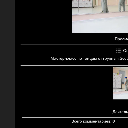
Просм
Оп
Мастер-класс по танцам от группы «Scot
Длитель
Всего комментариев
:
0