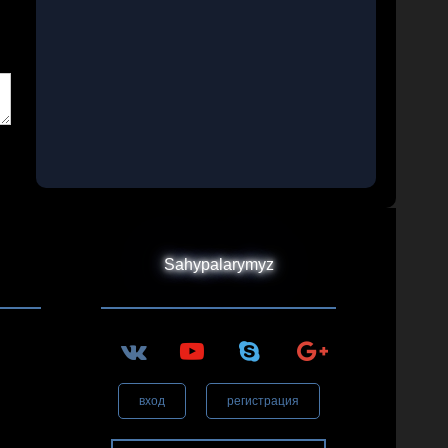
Sahypalarymyz
вход
регистрация