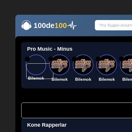
100de
100
Pro Music - Minus
26
26
26
26
26
Bilemok
Bilemok
Bilemok
Bilemok
Bile
Kone Rapperlar