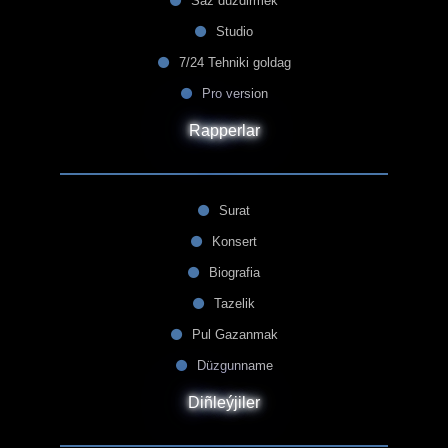
Saz düzdirmek
Studio
7/24 Tehniki goldag
Pro version
Rapperlar
Surat
Konsert
Biografia
Tazelik
Pul Gazanmak
Düzgunname
Diñleýjiler