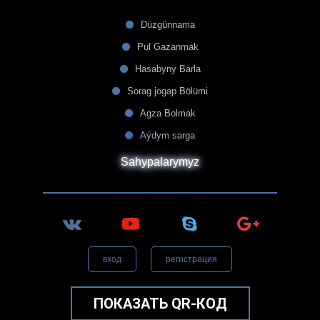
Düzgünnama
Pul Gazanmak
Hasabyny Barla
Sorag jogap Bölümi
Agza Bolmak
Aýdym sarga
Sahypalarymyz
вход
регистрация
ПОКАЗАТЬ QR-КОД