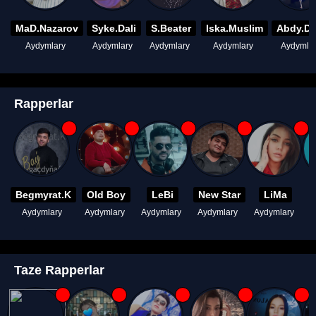
MaD.Nazarov
Syke.Dali
S.Beater
Iska.Muslim
Abdy.D
Aydymlary
Aydymlary
Aydymlary
Aydymlary
Aydymla
Rapperlar
Begmyrat.K
Old Boy
LeBi
New Star
LiMa
Aydymlary
Aydymlary
Aydymlary
Aydymlary
Aydymlary
A
Taze Rapperlar