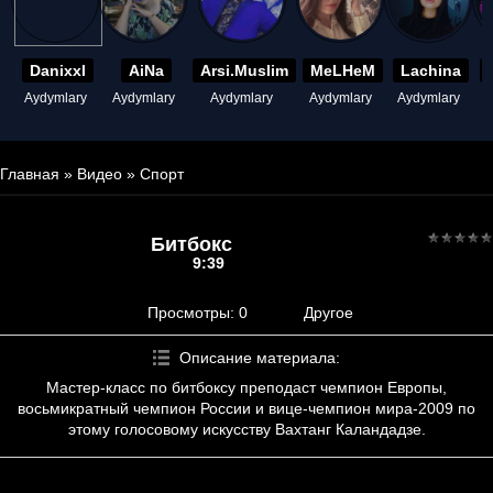
Danixxl
AiNa
Arsi.Muslim
MeLHeM
Lachina
Aydymlary
Aydymlary
Aydymlary
Aydymlary
Aydymlary
A
Главная
»
Видео
»
Спорт
Битбокс
9:39
Просмотры
: 0
Другое
Описание материала
:
Мастер-класс по битбоксу преподаст чемпион Европы,
восьмикратный чемпион России и вице-чемпион мира-2009 по
этому голосовому искусству Вахтанг Каландадзе.