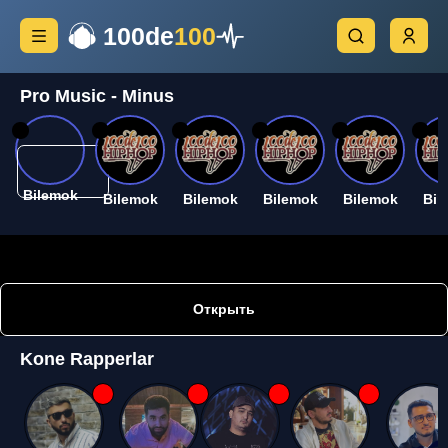
100de
100
Pro Music - Minus
26
26
26
26
26
26
Bilemok
Bilemok
Bilemok
Bilemok
Bilemok
Bil
Открыть
Kone Rapperlar