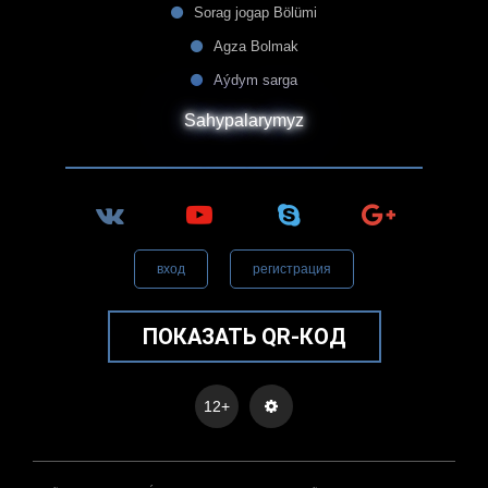
Sorag jogap Bölümi
Agza Bolmak
Aýdym sarga
Sahypalarymyz
вход
регистрация
ПОКАЗАТЬ QR-КОД
12+