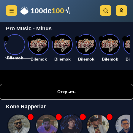
100de
100
Pro Music - Minus
26
26
26
26
26
26
Bilemok
Bilemok
Bilemok
Bilemok
Bilemok
Bil
Открыть
Kone Rapperlar