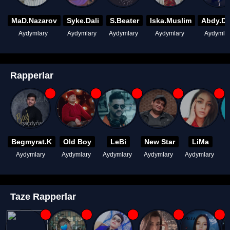
MaD.Nazarov
Syke.Dali
S.Beater
Iska.Muslim
Abdy.D
Aydymlary
Aydymlary
Aydymlary
Aydymlary
Aydymla
Rapperlar
Begmyrat.K
Old Boy
LeBi
New Star
LiMa
Aydymlary
Aydymlary
Aydymlary
Aydymlary
Aydymlary
A
Taze Rapperlar