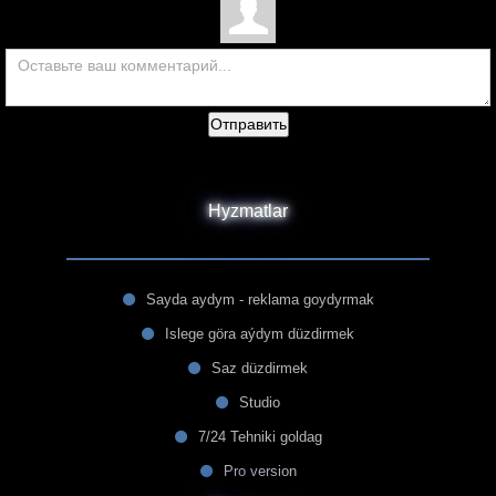
Отправить
Hyzmatlar
Sayda aydym - reklama goydyrmak
Islege göra aýdym düzdirmek
Saz düzdirmek
Studio
7/24 Tehniki goldag
Pro version