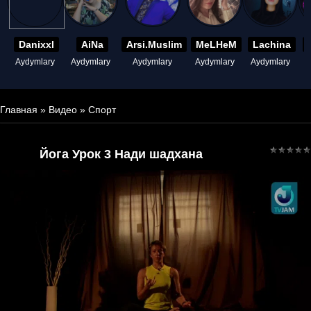
Danixxl
AiNa
Arsi.Muslim
MeLHeM
Lachina
Aydymlary
Aydymlary
Aydymlary
Aydymlary
Aydymlary
A
Главная
»
Видео
»
Спорт
Йога Урок 3 Нади шадхана