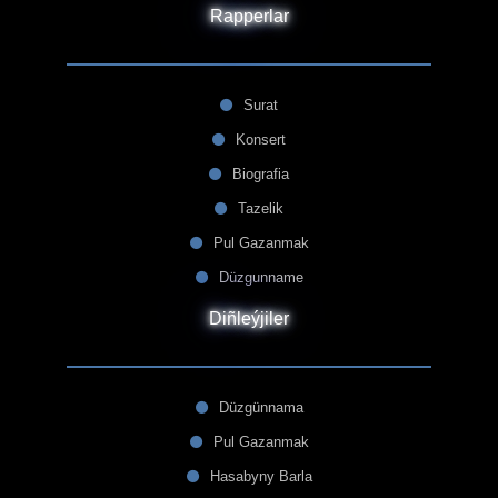
Rapperlar
Surat
Konsert
Biografia
Tazelik
Pul Gazanmak
Düzgunname
Diñleýjiler
Düzgünnama
Pul Gazanmak
Hasabyny Barla