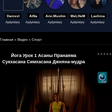
Danixxl
AiNa
Arsi.Muslim
MeLHeM
Lachina
Aydymlary
Aydymlary
Aydymlary
Aydymlary
Aydymlary
A
Главная
»
Видео
»
Спорт
Йога Урок 1 Асаны Пранаяма
Сукхасана Симхасана Джняна-мудра