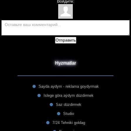
Войдите:
Отправить
Hyzmatlar
Sayda aydym - reklama goydyrmak
Islege göra aýdym düzdirmek
Saz düzdirmek
Studio
7/24 Tehniki goldag