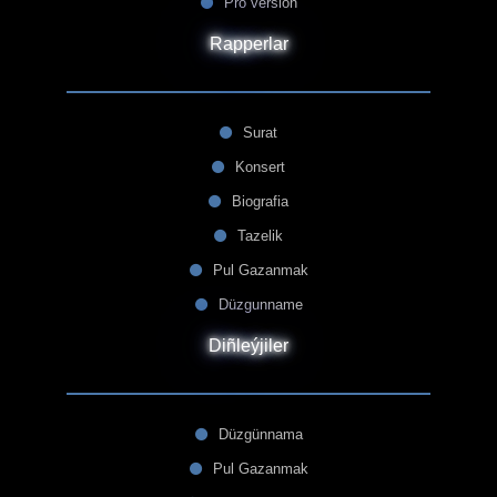
Pro version
Rapperlar
Surat
Konsert
Biografia
Tazelik
Pul Gazanmak
Düzgunname
Diñleýjiler
Düzgünnama
Pul Gazanmak