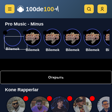
100de
100
Pro Music - Minus
26
26
26
26
26
26
Bilemok
Bilemok
Bilemok
Bilemok
Bilemok
Bil
Открыть
Kone Rapperlar