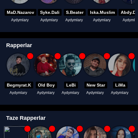
MaD.Nazarov
Syke.Dali
S.Beater
Iska.Muslim
Abdy.D
Aydymlary
Aydymlary
Aydymlary
Aydymlary
Aydymla
Rapperlar
Begmyrat.K
Old Boy
LeBi
New Star
LiMa
Aydymlary
Aydymlary
Aydymlary
Aydymlary
Aydymlary
A
Taze Rapperlar