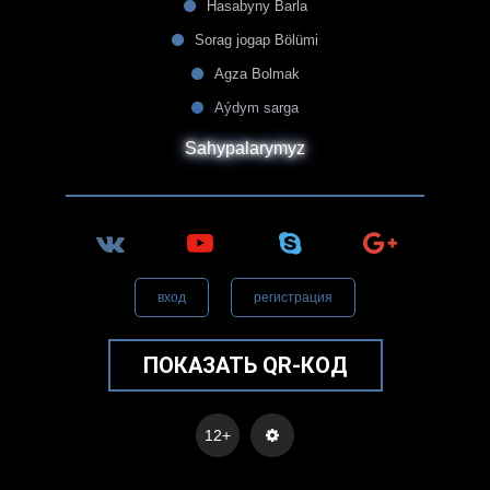
Hasabyny Barla
Sorag jogap Bölümi
Agza Bolmak
Aýdym sarga
Sahypalarymyz
вход
регистрация
ПОКАЗАТЬ QR-КОД
12+