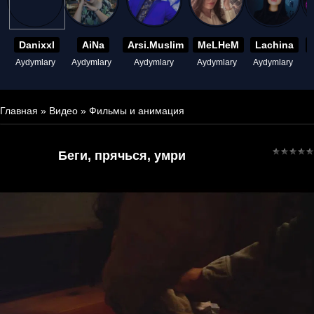
Danixxl
AiNa
Arsi.Muslim
MeLHeM
Lachina
Aydymlary
Aydymlary
Aydymlary
Aydymlary
Aydymlary
A
Главная
»
Видео
»
Фильмы и анимация
Беги, прячься, умри