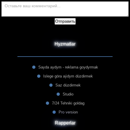
Отправить
Hyzmatlar
Sayda aydym - reklama goydyrmak
Islege göra aýdym düzdirmek
Saz düzdirmek
Studio
7/24 Tehniki goldag
Pro version
Rapperlar