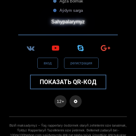
Agza Bolmak
Aýdym sarga
Sahypalarymyz
вход
регистрация
ПОКАЗАТЬ QR-КОД
12+
Biziñ maksadymyz – Ýaş rapperlary ösdürmek olaryñ zehinlerini size tanatmak,
Ýyldyz Rapperlaryñ Tazeliklerini size ýetirmek. Bellemeli zatlaryñ biri -
100de100hiphop.com saýdymyzda ähli zat talaba laýyk ýöredilýär ähli hukuklar