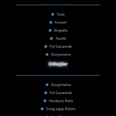
Surat
Konsert
Biografia
Tazelik
Pul Gazanmak
Düzgunname
Diñleýjiler
Düzgünnama
Pul Gazanmak
Hasabyny Barla
Sorag jogap Bölümi