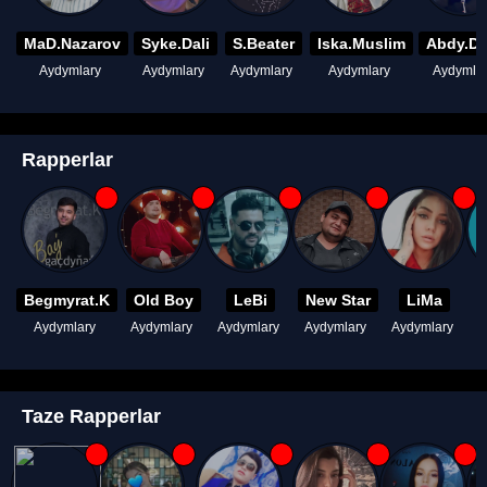
MaD.Nazarov
Syke.Dali
S.Beater
Iska.Muslim
Abdy.D
Aydymlary
Aydymlary
Aydymlary
Aydymlary
Aydymla
Rapperlar
Begmyrat.K
Old Boy
LeBi
New Star
LiMa
Aydymlary
Aydymlary
Aydymlary
Aydymlary
Aydymlary
A
Taze Rapperlar