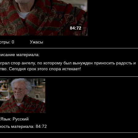
84:72
отры
: 0
Ужасы
исание материала
:
грал спор ангелу, по которому был вынужден приносить радость и
во. Сегодня срок этого спора истекает!
Язык
: Русский
ность материала
: 84:72