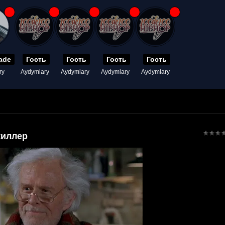
ade
Гость
Гость
Гость
Гость
ry
Aydymlary
Aydymlary
Aydymlary
Aydymlary
киллер