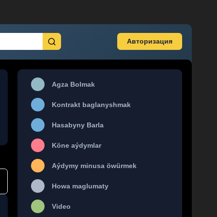
Авторизация
Agza Bolmak
Kontrakt baglanyshmak
Hasabyny Barla
Köne aýdymlar
Aýdymy minusa öwürmek
Howa maglumaty
Video