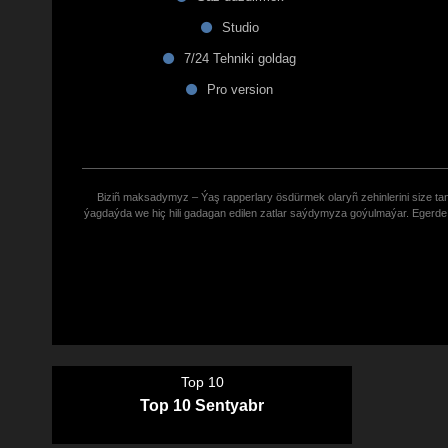
Studio
7/24 Tehniki goldag
Pro version
Biziñ maksadymyz – Ýaş rapperlary ösdürmek olaryñ zehinlerini size tana
ýagdaýda we hiç hili gadagan edilen zatlar saýdymyza goýulmaýar. Eger
Top 10
Top 10 Sentyabr