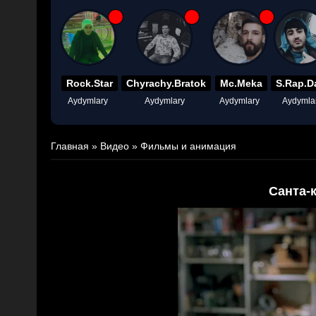
Rock.Star
Chyrachy.Bratok
Mc.Meka
S.Rap.D
Aydymlary
Aydymlary
Aydymlary
Aydymla
Главная
»
Видео
»
Фильмы и анимация
Санта-