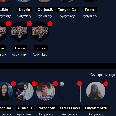
LiMa
Keydx
Guljan.B
Tanysx.Dal
Гость
dymlary
Aydymlary
Aydymlary
Aydymlary
Aydymlary
сть
Гость
Гость
lary
Aydymlary
Aydymlary
Смотреть еще
achina
Yunus.H
Patsancik
Street.Boys
BilyanmArzu
dymlary
Aydymlary
Aydymlary
Aydymlary
Aydymlary