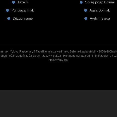
Tazelik
Sorag jogap Bölümi
Pul Gazanmak
Agza Bolmak
Düzgunname
Aýdym sarga
tmak, Ýyldyz Rapperlaryñ Tazeliklerini size ýetirmek. Bellemeli zatlaryñ biri - 100de100hiph
de düşümeýän zadyñyz, ýa-da bir näsazlyk çyksa , Hokmany suratda admin M.Rasulov-a ýa
Haladyñmy Hä.
uCoz