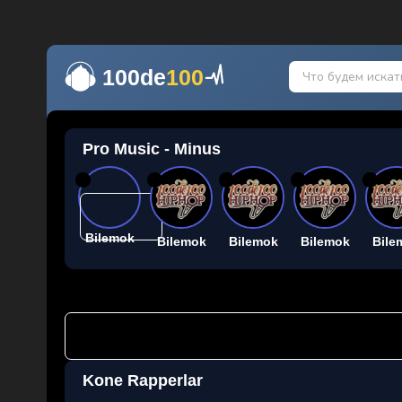
100de
100
Pro Music - Minus
26
26
26
26
26
Bilemok
Bilemok
Bilemok
Bilemok
Bile
Kone Rapperlar