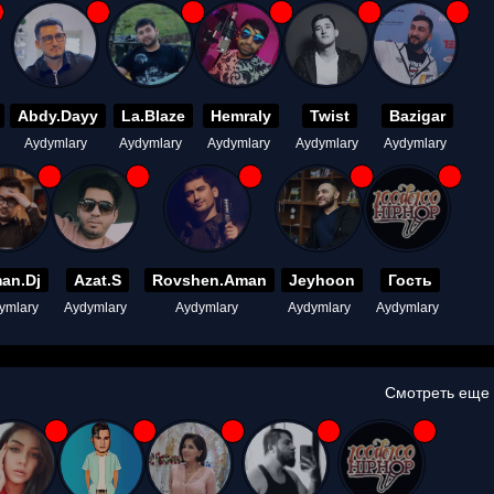
Abdy.Dayy
La.Blaze
Hemraly
Twist
Bazigar
Aydymlary
Aydymlary
Aydymlary
Aydymlary
Aydymlary
an.Dj
Azat.S
Rovshen.Aman
Jeyhoon
Гость
ymlary
Aydymlary
Aydymlary
Aydymlary
Aydymlary
Смотреть еще