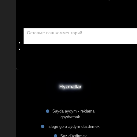
Hyzmatlar
Sayda aydym - reklama
goydyrmak
Islege göra aýdym düzdirmek
Saz düzdirmek