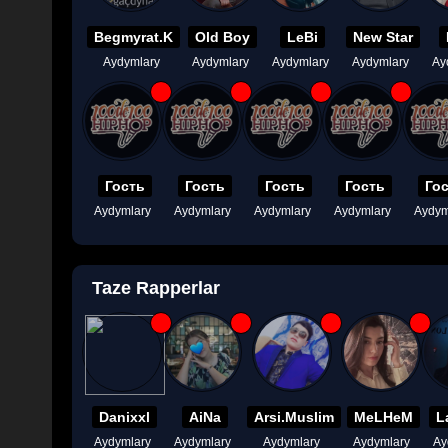
Begmyrat.K
Old Boy
LeBi
New Star
Aydymlary
Aydymlary
Aydymlary
Aydymlary
Ay
Гость
Гость
Гость
Гость
Го
Aydymlary
Aydymlary
Aydymlary
Aydymlary
Aydym
Taze Rapperlar
Danixxl
AiNa
Arsi.Muslim
MeLHeM
L
Aydymlary
Aydymlary
Aydymlary
Aydymlary
Ay