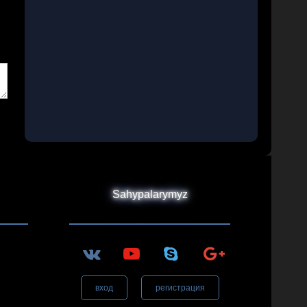
Sahypalarymyz
вход
регистрация