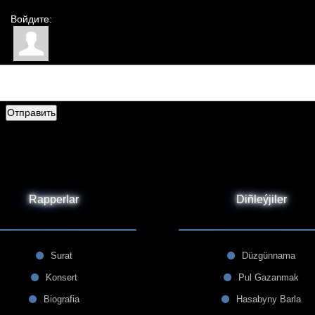
Войдите:
Отправить
Rapperlar
Diñleýjiler
Surat
Düzgünnama
Konsert
Pul Gazanmak
Biografia
Hasabyny Barla