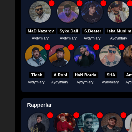
MaD.Nazarov
Syke.Dali
S.Beater
Iska.Muslim
Aydymlary
Aydymlary
Aydymlary
Aydymlary
Tiesh
A.Robi
HaN.Borda
SHA
Am
Aydymlary
Aydymlary
Aydymlary
Aydymlary
Ayd
Rapperlar