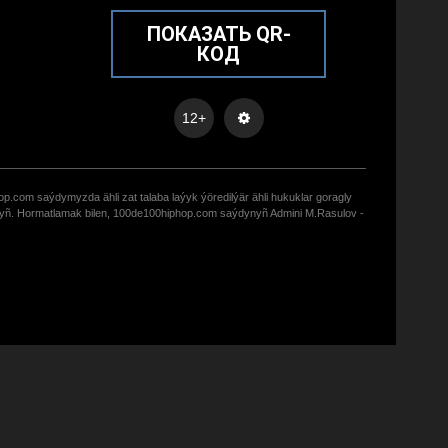
ПОКАЗАТЬ QR-
КОД
12+
op.com saýdymyzda ähli zat talaba laýyk ýöredilýär ähli hukuklar goragly
zyñ. Hormatlamak bilen, 100de100hiphop.com saýdynyñ Admini M.Rasulov -