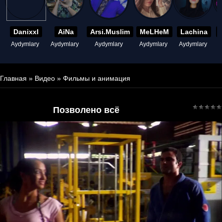
Danixxl
AiNa
Arsi.Muslim
MeLHeM
Lachina
Aydymlary
Aydymlary
Aydymlary
Aydymlary
Aydymlary
A
Главная
»
Видео
»
Фильмы и анимация
Позволено всё