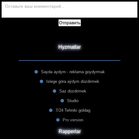
Отправить
Hyzmatlar
Sayda aydym - reklama goydyrmak
Islege göra aýdym düzdirmek
Saz düzdirmek
Studio
7/24 Tehniki goldag
Pro version
Rapperlar