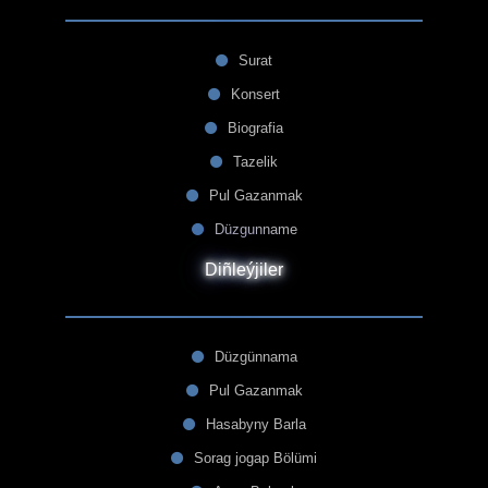
Surat
Konsert
Biografia
Tazelik
Pul Gazanmak
Düzgunname
Diñleýjiler
Düzgünnama
Pul Gazanmak
Hasabyny Barla
Sorag jogap Bölümi