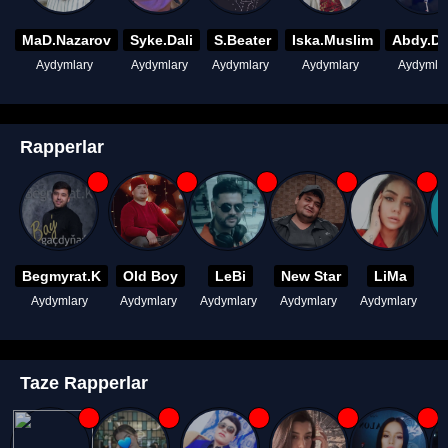
MaD.Nazarov
Syke.Dali
S.Beater
Iska.Muslim
Abdy.D
Aydymlary
Aydymlary
Aydymlary
Aydymlary
Aydymla
Rapperlar
Begmyrat.K
Old Boy
LeBi
New Star
LiMa
Aydymlary
Aydymlary
Aydymlary
Aydymlary
Aydymlary
A
Taze Rapperlar