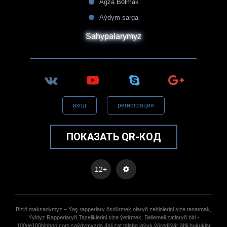
Agza Bolmak
Aýdym sarga
Sahypalarymyz
вход
регистрация
ПОКАЗАТЬ QR-КОД
12+
Biziñ maksadymyz – Ýaş rapperlary ösdürmek olaryñ zehinlerini size tanatmak,
Ýyldyz Rapperlaryñ Tazeliklerini size ýetirmek. Bellemeli zatlaryñ biri -
100de100hiphop.com saýdymyzda ähli zat talaba laýyk ýöredilýär ähli hukuklar