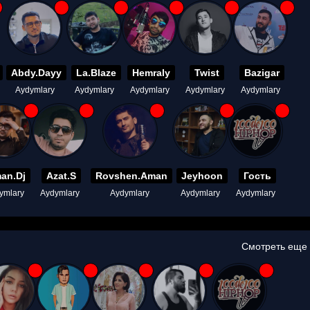
Abdy.Dayy
La.Blaze
Hemraly
Twist
Bazigar
Aydymlary
Aydymlary
Aydymlary
Aydymlary
Aydymlary
an.Dj
Azat.S
Rovshen.Aman
Jeyhoon
Гость
ymlary
Aydymlary
Aydymlary
Aydymlary
Aydymlary
Смотреть еще