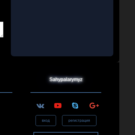
Sahypalarymyz
вход
регистрация