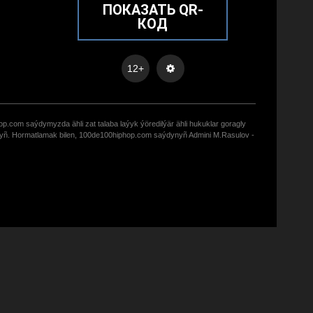
ПОКАЗАТЬ QR-
КОД
12+
op.com saýdymyzda ähli zat talaba laýyk ýöredilýär ähli hukuklar goragly
zyñ. Hormatlamak bilen, 100de100hiphop.com saýdynyñ Admini M.Rasulov -