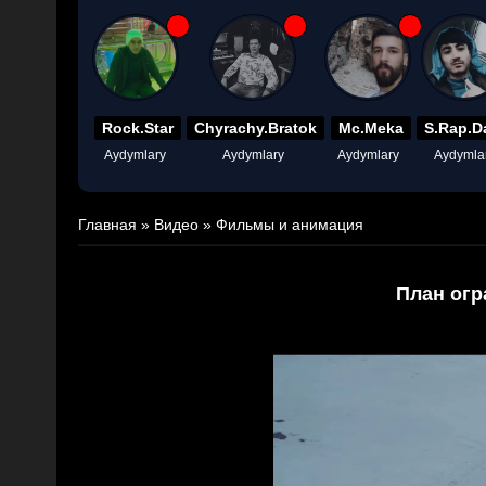
Rock.Star
Chyrachy.Bratok
Mc.Meka
S.Rap.D
Aydymlary
Aydymlary
Aydymlary
Aydymla
Главная
»
Видео
»
Фильмы и анимация
План огр