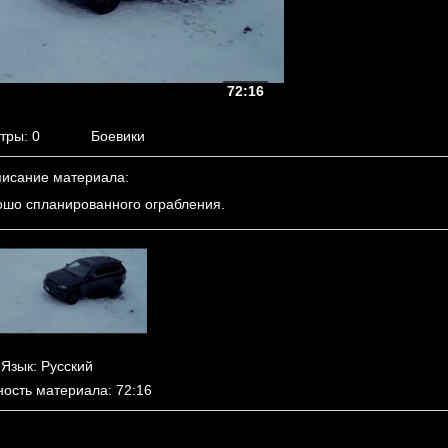
72:16
тры
: 0
Боевики
исание материала
:
ошо спланированного ограбления.
Язык
: Русский
ность материала
: 72:16