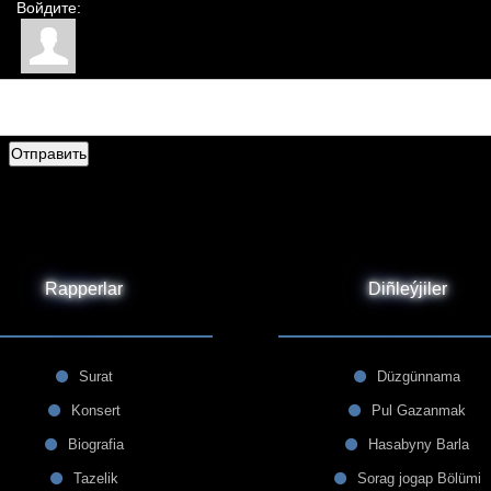
Войдите:
Отправить
Rapperlar
Diñleýjiler
Surat
Düzgünnama
Konsert
Pul Gazanmak
Biografia
Hasabyny Barla
Tazelik
Sorag jogap Bölümi