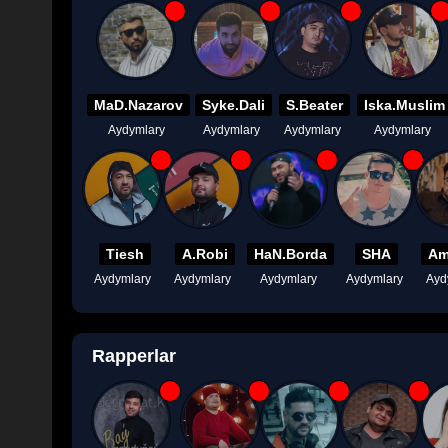
MaD.Nazarov
Syke.Dali
S.Beater
Iska.Muslim
Aydymlary
Aydymlary
Aydymlary
Aydymlary
Tiesh
A.Robi
HaN.Borda
SHA
Am
Aydymlary
Aydymlary
Aydymlary
Aydymlary
Ayd
Rapperlar