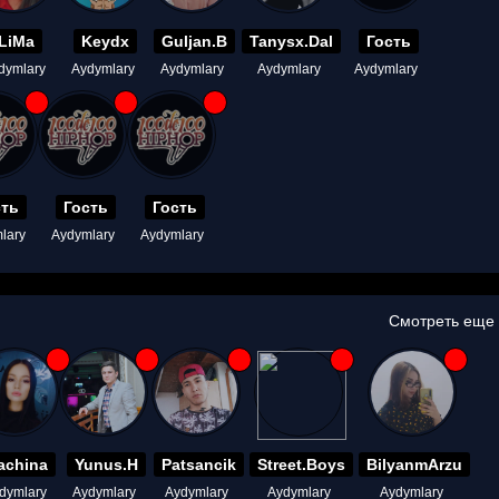
LiMa
Keydx
Guljan.B
Tanysx.Dal
Гость
dymlary
Aydymlary
Aydymlary
Aydymlary
Aydymlary
сть
Гость
Гость
lary
Aydymlary
Aydymlary
Смотреть еще
achina
Yunus.H
Patsancik
Street.Boys
BilyanmArzu
dymlary
Aydymlary
Aydymlary
Aydymlary
Aydymlary