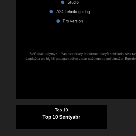
Studio
7/24 Tehniki goldag
Pro version
Biziñ maksadymyz – Ýaş rapperlary ösdürmek olaryñ zehinlerini size tana
ýagdaýda we hiç hili gadagan edilen zatlar saýdymyza goýulmaýar. Eger
Top 10
Top 10 Sentyabr