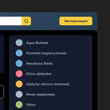
Авторизация
Agza Bolmak
Kontrakt baglanyshmak
Hasabyny Barla
Köne aýdymlar
Aýdymy minusa öwürmek
Howa maglumaty
Video