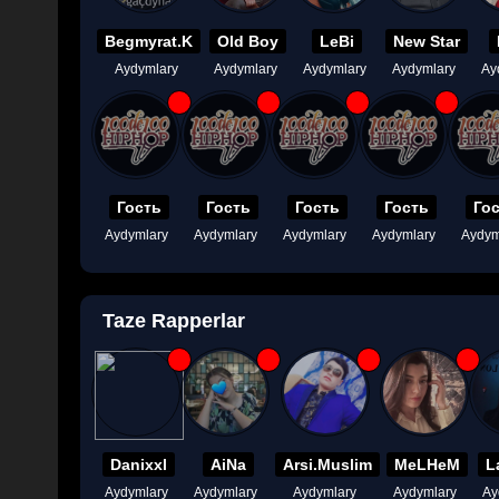
Begmyrat.K
Old Boy
LeBi
New Star
Aydymlary
Aydymlary
Aydymlary
Aydymlary
Ay
Гость
Гость
Гость
Гость
Го
Aydymlary
Aydymlary
Aydymlary
Aydymlary
Aydym
Taze Rapperlar
Danixxl
AiNa
Arsi.Muslim
MeLHeM
L
Aydymlary
Aydymlary
Aydymlary
Aydymlary
Ay