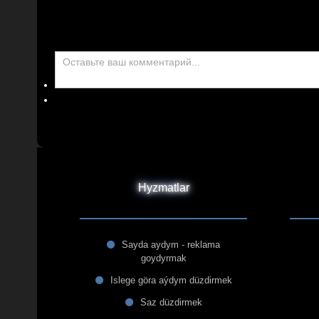
Hyzmatlar
Sayda aydym - reklama
goydyrmak
Islege göra aýdym düzdirmek
Saz düzdirmek