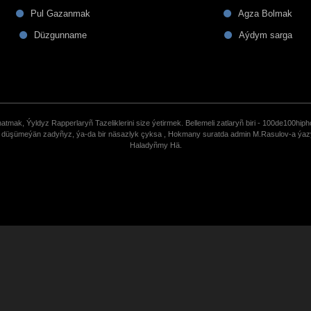
Pul Gazanmak
Agza Bolmak
Düzgunname
Aýdym sarga
tmak, Ýyldyz Rapperlaryñ Tazeliklerini size ýetirmek. Bellemeli zatlaryñ biri - 100de100hiph
de düşümeýän zadyñyz, ýa-da bir näsazlyk çyksa , Hokmany suratda admin M.Rasulov-a ýa
Haladyñmy Hä.
uCoz