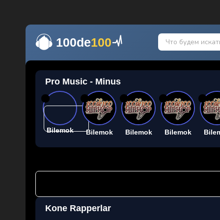
100de
100
Pro Music - Minus
26
26
26
26
26
Bilemok
Bilemok
Bilemok
Bilemok
Bile
Kone Rapperlar