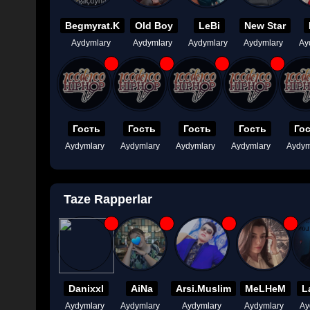
Begmyrat.K
Old Boy
LeBi
New Star
Aydymlary
Aydymlary
Aydymlary
Aydymlary
Ay
Гость
Гость
Гость
Гость
Го
Aydymlary
Aydymlary
Aydymlary
Aydymlary
Aydym
Taze Rapperlar
Danixxl
AiNa
Arsi.Muslim
MeLHeM
L
Aydymlary
Aydymlary
Aydymlary
Aydymlary
Ay