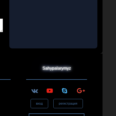
Sahypalarymyz
вход
регистрация