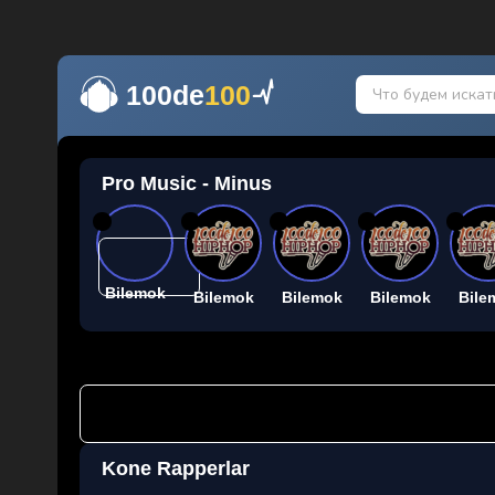
100de
100
Pro Music - Minus
26
26
26
26
26
Bilemok
Bilemok
Bilemok
Bilemok
Bile
Kone Rapperlar