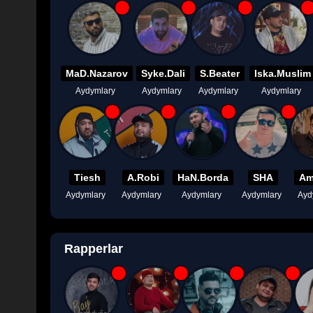
MaD.Nazarov
Syke.Dali
S.Beater
Iska.Muslim
Aydymlary
Aydymlary
Aydymlary
Aydymlary
Tiesh
A.Robi
HaN.Borda
SHA
Am
Aydymlary
Aydymlary
Aydymlary
Aydymlary
Ayd
Rapperlar