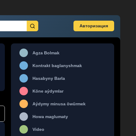
Авторизация
Agza Bolmak
Kontrakt baglanyshmak
Hasabyny Barla
Köne aýdymlar
Aýdymy minusa öwürmek
Howa maglumaty
Video