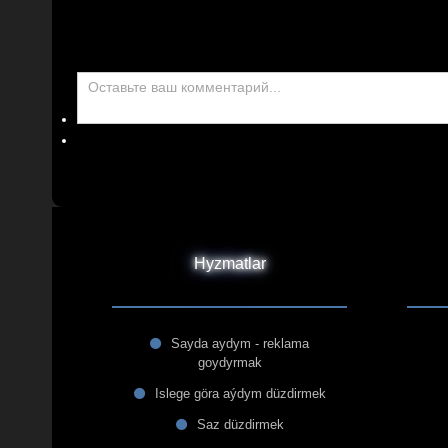
Hyzmatlar
Sayda aydym - reklama
goydyrmak
Islege göra aýdym düzdirmek
Saz düzdirmek