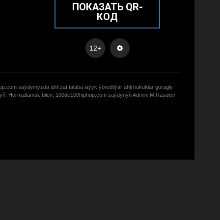
ПОКАЗАТЬ QR-
КОД
12+
op.com saýdymyzda ähli zat talaba laýyk ýöredilýär ähli hukuklar goragly
zyñ. Hormatlamak bilen, 100de100hiphop.com saýdynyñ Admini M.Rasulov -