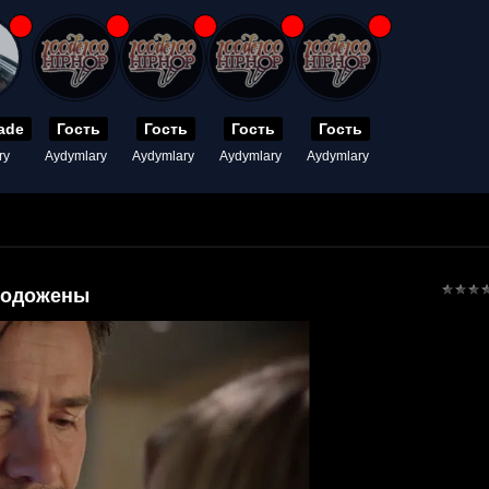
ade
Гость
Гость
Гость
Гость
ry
Aydymlary
Aydymlary
Aydymlary
Aydymlary
лодожены