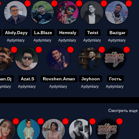
Abdy.Dayy
La.Blaze
Hemraly
Twist
Bazigar
Aydymlary
Aydymlary
Aydymlary
Aydymlary
Aydymlary
an.Dj
Azat.S
Rovshen.Aman
Jeyhoon
Гость
ymlary
Aydymlary
Aydymlary
Aydymlary
Aydymlary
Смотреть еще