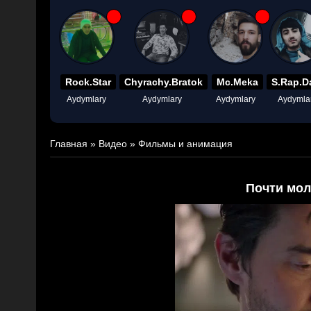
Rock.Star
Chyrachy.Bratok
Mc.Meka
S.Rap.D
Aydymlary
Aydymlary
Aydymlary
Aydymla
Главная
»
Видео
»
Фильмы и анимация
Почти мо