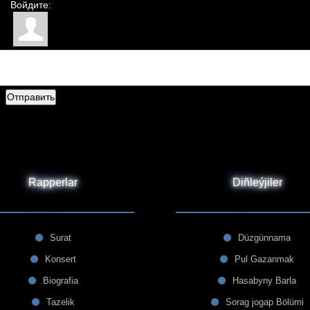
Войдите:
Отправить
Rapperlar
Diñleýjiler
Surat
Düzgünnama
Konsert
Pul Gazanmak
Biografia
Hasabyny Barla
Tazelik
Sorag jogap Bölümi