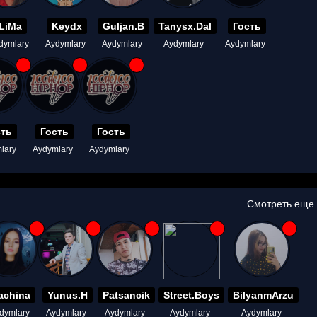
LiMa
Keydx
Guljan.B
Tanysx.Dal
Гость
dymlary
Aydymlary
Aydymlary
Aydymlary
Aydymlary
сть
Гость
Гость
lary
Aydymlary
Aydymlary
Смотреть еще
achina
Yunus.H
Patsancik
Street.Boys
BilyanmArzu
dymlary
Aydymlary
Aydymlary
Aydymlary
Aydymlary