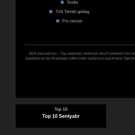
Studio
7/24 Tehniki goldag
Pro version
Biziñ maksadymyz – Ýaş rapperlary ösdürmek olaryñ zehinlerini size tana
ýagdaýda we hiç hili gadagan edilen zatlar saýdymyza goýulmaýar. Eger
Top 10
Top 10 Sentyabr