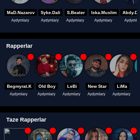
MaD.Nazarov
Syke.Dali
S.Beater
Iska.Muslim
Abdy.D
Aydymlary
Aydymlary
Aydymlary
Aydymlary
Aydymla
Rapperlar
Begmyrat.K
Old Boy
LeBi
New Star
LiMa
Aydymlary
Aydymlary
Aydymlary
Aydymlary
Aydymlary
A
Taze Rapperlar