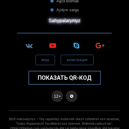
Agza Bolmak
Aýdym sarga
Sahypalarymyz
вход
регистрация
ПОКАЗАТЬ QR-КОД
12+
Biziñ maksadymyz – Ýaş rapperlary ösdürmek olaryñ zehinlerini size tanatmak,
Ýyldyz Rapperlaryñ Tazeliklerini size ýetirmek. Bellemeli zatlaryñ biri -
100de100hiphop.com saýdymyzda ähli zat talaba laýyk ýöredilýär ähli hukuklar