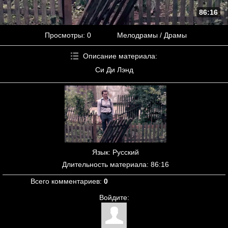
86:16
Просмотры
: 0
Мелодрамы / Драмы
Описание материала
:
Си Ди Лэнд
Язык
: Русский
Длительность материала
: 86:16
Всего комментариев
:
0
Войдите: