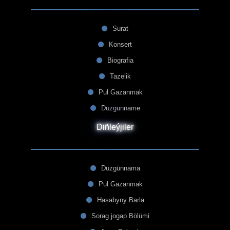
Surat
Konsert
Biografia
Tazelik
Pul Gazanmak
Düzgunname
Diñleýjiler
Düzgünnama
Pul Gazanmak
Hasabyny Barla
Sorag jogap Bölümi