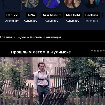
Danixxl
AiNa
Arsi.Muslim
MeLHeM
Lachina
Aydymlary
Aydymlary
Aydymlary
Aydymlary
Aydymlary
A
Главная
»
Видео
»
Фильмы и анимация
Прошлым летом в Чулимске