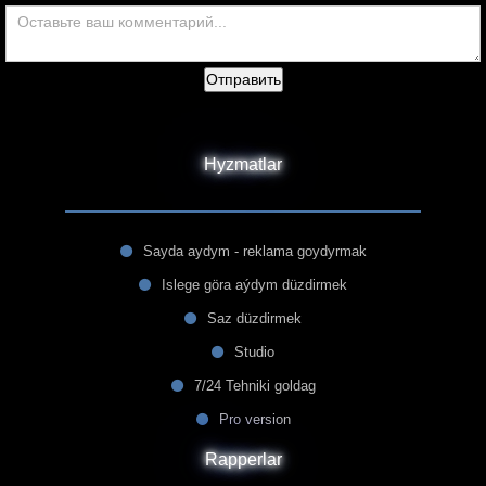
Отправить
Hyzmatlar
Sayda aydym - reklama goydyrmak
Islege göra aýdym düzdirmek
Saz düzdirmek
Studio
7/24 Tehniki goldag
Pro version
Rapperlar