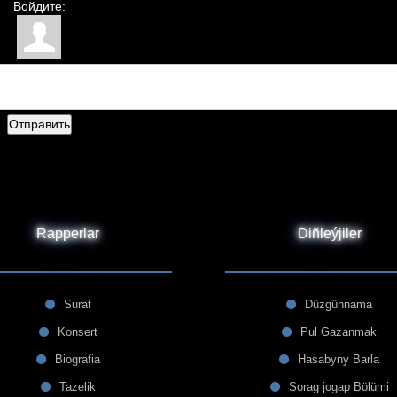
Войдите:
Отправить
Rapperlar
Diñleýjiler
Surat
Düzgünnama
Konsert
Pul Gazanmak
Biografia
Hasabyny Barla
Tazelik
Sorag jogap Bölümi