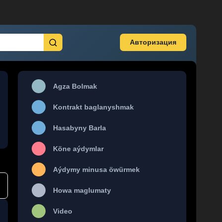
Авторизация
Agza Bolmak
Kontrakt baglanyshmak
Hasabyny Barla
Köne aýdymlar
Aýdymy minusa öwürmek
Howa maglumaty
Video