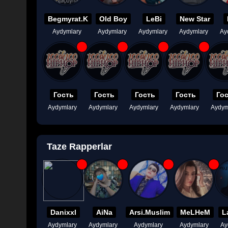
Begmyrat.K
Old Boy
LeBi
New Star
Aydymlary
Aydymlary
Aydymlary
Aydymlary
Ay
Гость
Гость
Гость
Гость
Го
Aydymlary
Aydymlary
Aydymlary
Aydymlary
Aydym
Taze Rapperlar
Danixxl
AiNa
Arsi.Muslim
MeLHeM
L
Aydymlary
Aydymlary
Aydymlary
Aydymlary
Ay