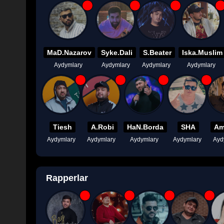
MaD.Nazarov
Syke.Dali
S.Beater
Iska.Muslim
Aydymlary
Aydymlary
Aydymlary
Aydymlary
Tiesh
A.Robi
HaN.Borda
SHA
Am
Aydymlary
Aydymlary
Aydymlary
Aydymlary
Ayd
Rapperlar