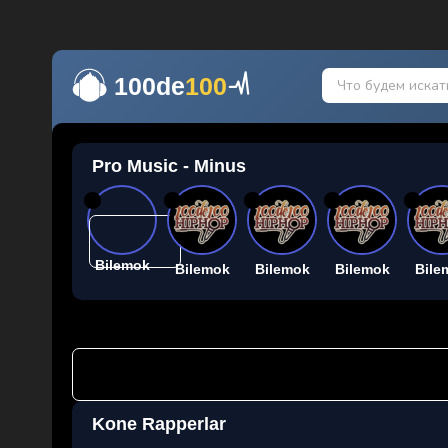
100de
100
Pro Music - Minus
26
26
26
26
26
Bilemok
Bilemok
Bilemok
Bilemok
Bile
Kone Rapperlar