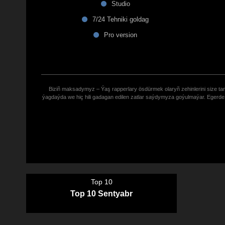
Studio
7/24 Tehniki goldag
Pro version
Biziñ maksadymyz – Ýaş rapperlary ösdürmek olaryñ zehinlerini size tana
ýagdaýda we hiç hili gadagan edilen zatlar saýdymyza goýulmaýar. Eger
Top 10
Top 10 Sentyabr