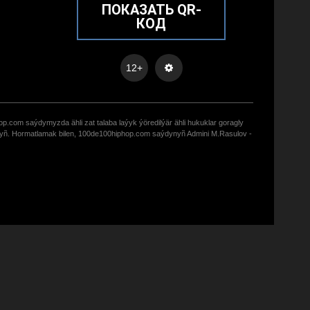
ПОКАЗАТЬ QR-
КОД
12+
op.com saýdymyzda ähli zat talaba laýyk ýöredilýär ähli hukuklar goragly
zyñ. Hormatlamak bilen, 100de100hiphop.com saýdynyñ Admini M.Rasulov -