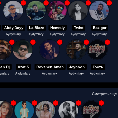
Abdy.Dayy
La.Blaze
Hemraly
Twist
Bazigar
Aydymlary
Aydymlary
Aydymlary
Aydymlary
Aydymlary
an.Dj
Azat.S
Rovshen.Aman
Jeyhoon
Гость
ymlary
Aydymlary
Aydymlary
Aydymlary
Aydymlary
Смотреть еще