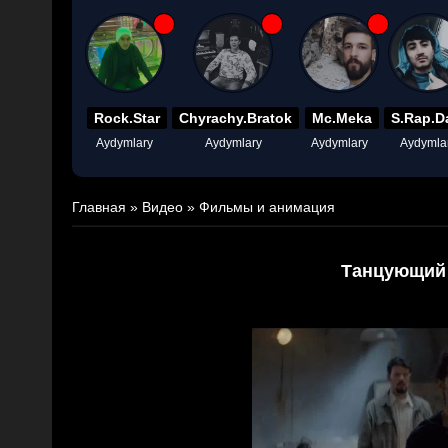
Rock.Star
Chyrachy.Bratok
Mc.Meka
S.Rap.D
Aydymlary
Aydymlary
Aydymlary
Aydymla
Главная
»
Видео
»
Фильмы и анимация
Танцующий 