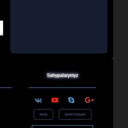
Sahypalarymyz
вход
регистрация