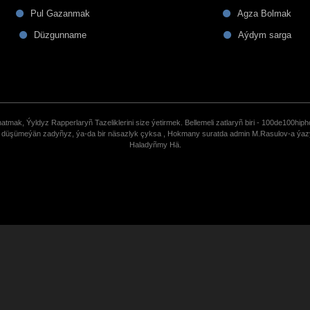
Pul Gazanmak
Agza Bolmak
Düzgunname
Aýdym sarga
tmak, Ýyldyz Rapperlaryñ Tazeliklerini size ýetirmek. Bellemeli zatlaryñ biri - 100de100hiph
de düşümeýän zadyñyz, ýa-da bir näsazlyk çyksa , Hokmany suratda admin M.Rasulov-a ýa
Haladyñmy Hä.
uCoz