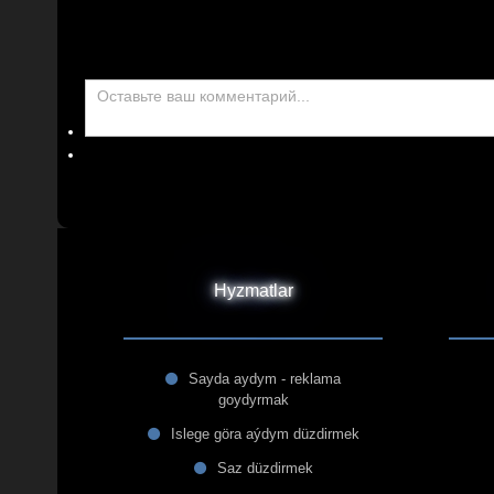
Hyzmatlar
Sayda aydym - reklama
goydyrmak
Islege göra aýdym düzdirmek
Saz düzdirmek