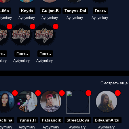
LiMa
Keydx
Guljan.B
Tanysx.Dal
Гость
dymlary
Aydymlary
Aydymlary
Aydymlary
Aydymlary
сть
Гость
Гость
lary
Aydymlary
Aydymlary
Смотреть еще
achina
Yunus.H
Patsancik
Street.Boys
BilyanmArzu
dymlary
Aydymlary
Aydymlary
Aydymlary
Aydymlary