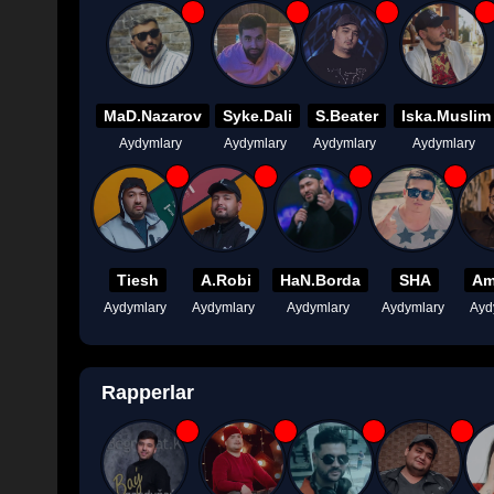
MaD.Nazarov
Syke.Dali
S.Beater
Iska.Muslim
Aydymlary
Aydymlary
Aydymlary
Aydymlary
Tiesh
A.Robi
HaN.Borda
SHA
Am
Aydymlary
Aydymlary
Aydymlary
Aydymlary
Ayd
Rapperlar