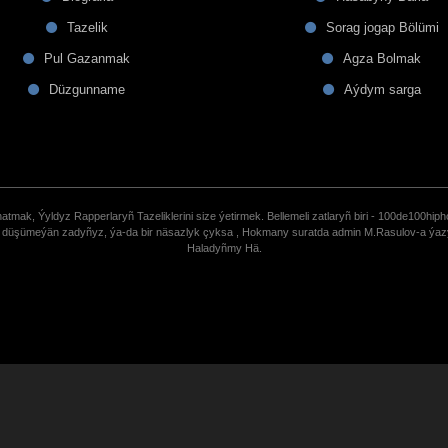
Tazelik
Sorag jogap Bölümi
Pul Gazanmak
Agza Bolmak
Düzgunname
Aýdym sarga
tmak, Ýyldyz Rapperlaryñ Tazeliklerini size ýetirmek. Bellemeli zatlaryñ biri - 100de100hiph
de düşümeýän zadyñyz, ýa-da bir näsazlyk çyksa , Hokmany suratda admin M.Rasulov-a ýa
Haladyñmy Hä.
uCoz