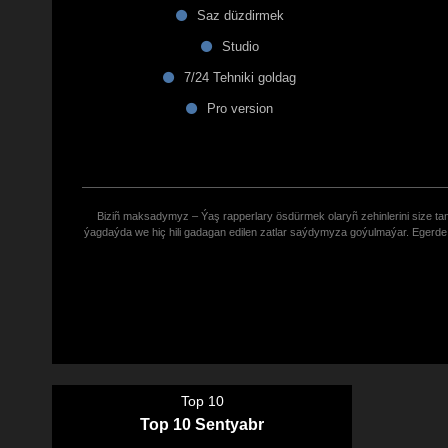
Saz düzdirmek
Studio
7/24 Tehniki goldag
Pro version
Biziñ maksadymyz – Ýaş rapperlary ösdürmek olaryñ zehinlerini size tana
ýagdaýda we hiç hili gadagan edilen zatlar saýdymyza goýulmaýar. Eger
Top 10
Top 10 Sentyabr