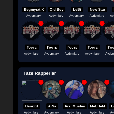
Begmyrat.K
Old Boy
LeBi
New Star
Aydymlary
Aydymlary
Aydymlary
Aydymlary
Ay
Гость
Гость
Гость
Гость
Го
Aydymlary
Aydymlary
Aydymlary
Aydymlary
Aydym
Taze Rapperlar
Danixxl
AiNa
Arsi.Muslim
MeLHeM
L
Aydymlary
Aydymlary
Aydymlary
Aydymlary
Ay