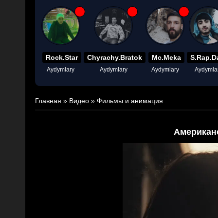
Rock.Star
Chyrachy.Bratok
Mc.Meka
S.Rap.D
Aydymlary
Aydymlary
Aydymlary
Aydymla
Главная
»
Видео
»
Фильмы и анимация
Американ