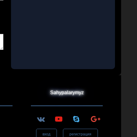
Sahypalarymyz
вход
регистрация