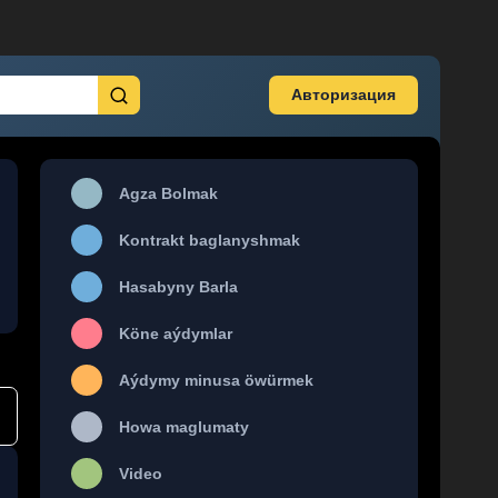
Авторизация
Agza Bolmak
Kontrakt baglanyshmak
Hasabyny Barla
Köne aýdymlar
Aýdymy minusa öwürmek
Howa maglumaty
Video