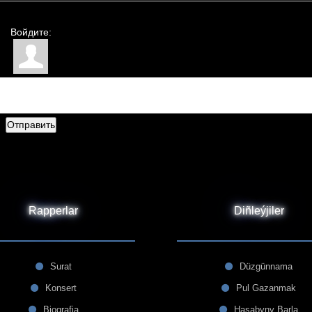
Войдите:
Отправить
Rapperlar
Diñleýjiler
Surat
Düzgünnama
Konsert
Pul Gazanmak
Biografia
Hasabyny Barla