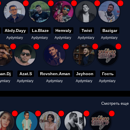
Abdy.Dayy
La.Blaze
Hemraly
Twist
Bazigar
Aydymlary
Aydymlary
Aydymlary
Aydymlary
Aydymlary
an.Dj
Azat.S
Rovshen.Aman
Jeyhoon
Гость
ymlary
Aydymlary
Aydymlary
Aydymlary
Aydymlary
Смотреть еще