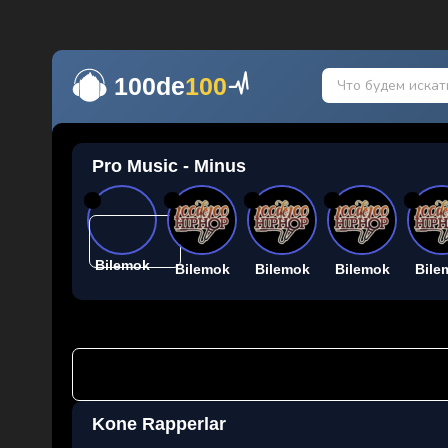
100de
100
Pro Music - Minus
26
26
26
26
26
Bilemok
Bilemok
Bilemok
Bilemok
Bile
Kone Rapperlar