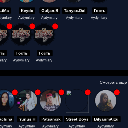
LiMa
Keydx
Guljan.B
Tanysx.Dal
Гость
dymlary
Aydymlary
Aydymlary
Aydymlary
Aydymlary
сть
Гость
Гость
lary
Aydymlary
Aydymlary
Смотреть еще
achina
Yunus.H
Patsancik
Street.Boys
BilyanmArzu
dymlary
Aydymlary
Aydymlary
Aydymlary
Aydymlary