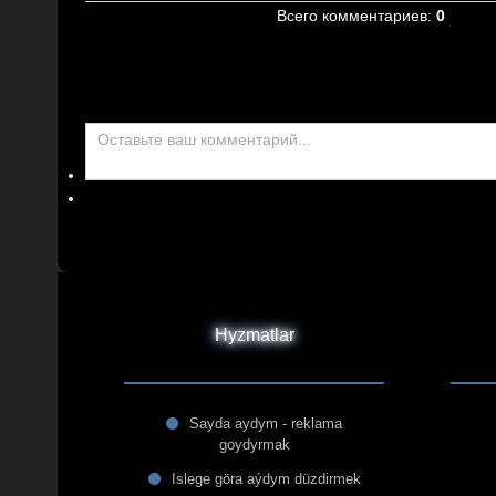
Всего комментариев
:
0
Hyzmatlar
Sayda aydym - reklama
goydyrmak
Islege göra aýdym düzdirmek