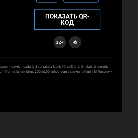
ПОКАЗАТЬ QR-
КОД
12+
op.com saýdymyzda ähli zat talaba laýyk ýöredilýär ähli hukuklar goragly
zyñ. Hormatlamak bilen, 100de100hiphop.com saýdynyñ Admini M.Rasulov -