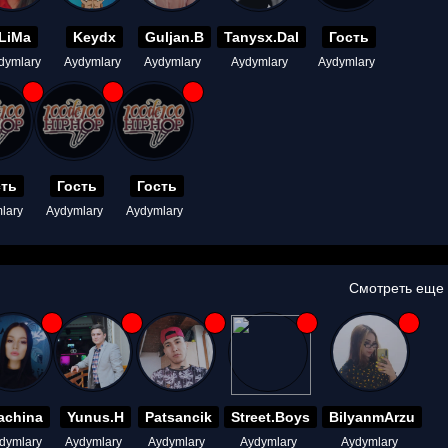
LiMa
Keydx
Guljan.B
Tanysx.Dal
Гость
dymlary
Aydymlary
Aydymlary
Aydymlary
Aydymlary
сть
Гость
Гость
lary
Aydymlary
Aydymlary
Смотреть еще
achina
Yunus.H
Patsancik
Street.Boys
BilyanmArzu
dymlary
Aydymlary
Aydymlary
Aydymlary
Aydymlary