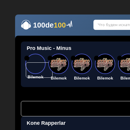
100de
100
Pro Music - Minus
26
26
26
26
26
Bilemok
Bilemok
Bilemok
Bilemok
Bile
Kone Rapperlar