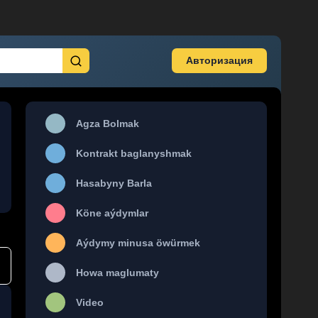
Авторизация
Agza Bolmak
Kontrakt baglanyshmak
Hasabyny Barla
Köne aýdymlar
Aýdymy minusa öwürmek
Howa maglumaty
Video