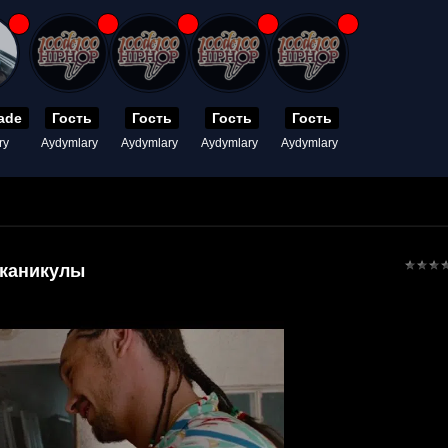
ade
Гость
Гость
Гость
Гость
ry
Aydymlary
Aydymlary
Aydymlary
Aydymlary
каникулы