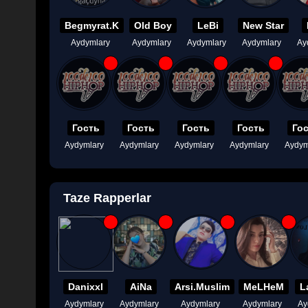
Begmyrat.K
Old Boy
LeBi
New Star
Aydymlary
Aydymlary
Aydymlary
Aydymlary
Ay
Гость
Гость
Гость
Гость
Го
Aydymlary
Aydymlary
Aydymlary
Aydymlary
Aydym
Taze Rapperlar
Danixxl
AiNa
Arsi.Muslim
MeLHeM
L
Aydymlary
Aydymlary
Aydymlary
Aydymlary
Ay