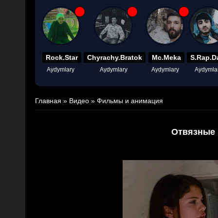
Rock.Star
Chyrachy.Bratok
Mc.Meka
S.Rap.D
Aydymlary
Aydymlary
Aydymlary
Aydymla
Главная
»
Видео
»
Фильмы и анимация
Отвязные 