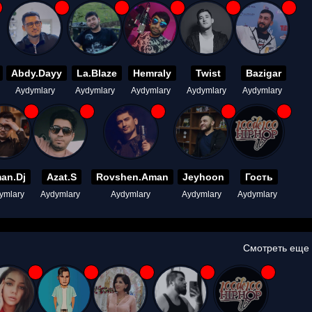
Abdy.Dayy
La.Blaze
Hemraly
Twist
Bazigar
Aydymlary
Aydymlary
Aydymlary
Aydymlary
Aydymlary
an.Dj
Azat.S
Rovshen.Aman
Jeyhoon
Гость
ymlary
Aydymlary
Aydymlary
Aydymlary
Aydymlary
Смотреть еще