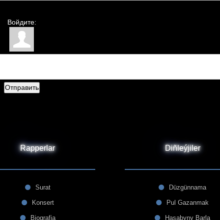
Войдите:
Отправить
Rapperlar
Diñleýjiler
Surat
Düzgünnama
Konsert
Pul Gazanmak
Biografia
Hasabyny Barla