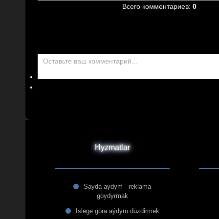
Всего комментариев
:
0
Hyzmatlar
Sayda aydym - reklama
goydyrmak
Islege göra aýdym düzdirmek