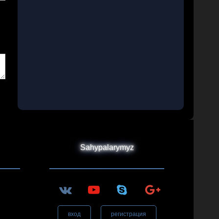
Sahypalarymyz
вход
регистрация