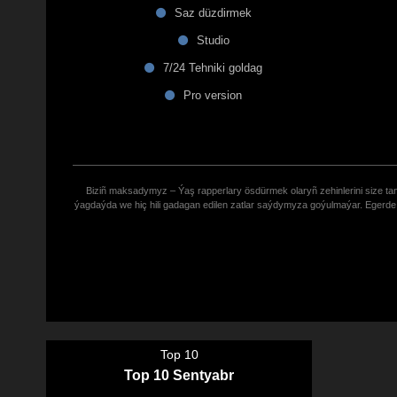
Saz düzdirmek
Studio
7/24 Tehniki goldag
Pro version
Biziñ maksadymyz – Ýaş rapperlary ösdürmek olaryñ zehinlerini size tana
ýagdaýda we hiç hili gadagan edilen zatlar saýdymyza goýulmaýar. Eger
Top 10
Top 10 Sentyabr