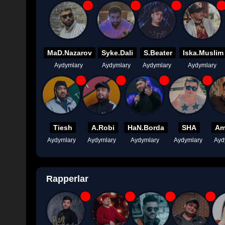
MaD.Nazarov
Syke.Dali
S.Beater
Iska.Muslim
Aydymlary
Aydymlary
Aydymlary
Aydymlary
Tiesh
A.Robi
HaN.Borda
SHA
Am
Aydymlary
Aydymlary
Aydymlary
Aydymlary
Ayd
Rapperlar