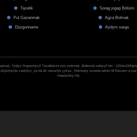
Tazelik
Sorag jogap Bölümi
Pul Gazanmak
Agza Bolmak
Düzgunname
Aýdym sarga
tmak, Ýyldyz Rapperlaryñ Tazeliklerini size ýetirmek. Bellemeli zatlaryñ biri - 100de100hiph
de düşümeýän zadyñyz, ýa-da bir näsazlyk çyksa , Hokmany suratda admin M.Rasulov-a ýa
Haladyñmy Hä.
uCoz