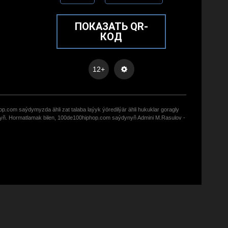
ПОКАЗАТЬ QR-
КОД
12+
op.com saýdymyzda ähli zat talaba laýyk ýöredilýär ähli hukuklar goragly
zyñ. Hormatlamak bilen, 100de100hiphop.com saýdynyñ Admini M.Rasulov -