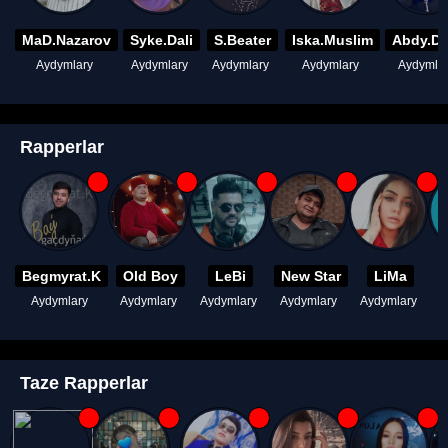
MaD.Nazarov
Syke.Dali
S.Beater
Iska.Muslim
Abdy.D
Aydymlary
Aydymlary
Aydymlary
Aydymlary
Aydymla
Rapperlar
Begmyrat.K
Old Boy
LeBi
New Star
LiMa
Aydymlary
Aydymlary
Aydymlary
Aydymlary
Aydymlary
A
Taze Rapperlar