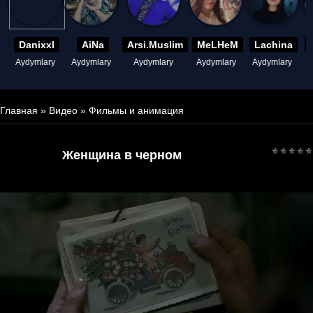
Danixxl
AiNa
Arsi.Muslim
MeLHeM
Lachina
Aydymlary
Aydymlary
Aydymlary
Aydymlary
Aydymlary
A
Главная
»
Видео
»
Фильмы и анимация
Женщина в черном