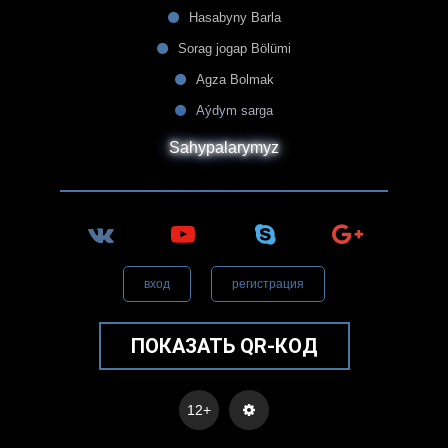
Hasabyny Barla
Sorag jogap Bölümi
Agza Bolmak
Aýdym sarga
Sahypalarymyz
вход
регистрация
ПОКАЗАТЬ QR-КОД
12+