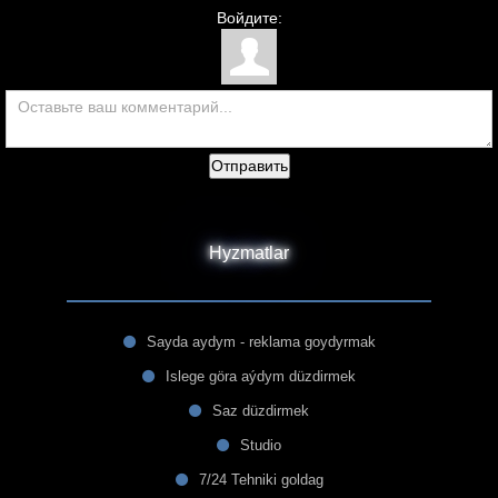
Войдите:
Отправить
Hyzmatlar
Sayda aydym - reklama goydyrmak
Islege göra aýdym düzdirmek
Saz düzdirmek
Studio
7/24 Tehniki goldag