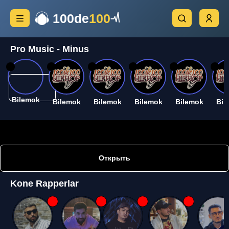
100de
100
Pro Music - Minus
26
26
26
26
26
26
Bilemok
Bilemok
Bilemok
Bilemok
Bilemok
Bil
Открыть
Kone Rapperlar