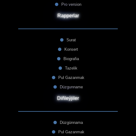
Pro version
Rapperlar
Surat
Konsert
Biografia
Tazelik
Pul Gazanmak
Düzgunname
Diñleýjiler
Düzgünnama
Pul Gazanmak