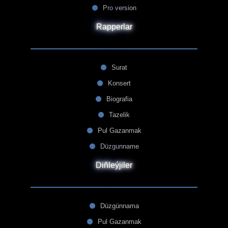
Pro version
Rapperlar
Surat
Konsert
Biografia
Tazelik
Pul Gazanmak
Düzgunname
Diñleýjiler
Düzgünnama
Pul Gazanmak