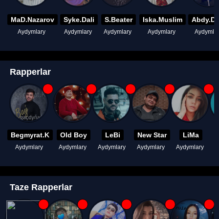
MaD.Nazarov
Syke.Dali
S.Beater
Iska.Muslim
Abdy.D
Aydymlary
Aydymlary
Aydymlary
Aydymlary
Aydymla
Rapperlar
Begmyrat.K
Old Boy
LeBi
New Star
LiMa
Aydymlary
Aydymlary
Aydymlary
Aydymlary
Aydymlary
A
Taze Rapperlar