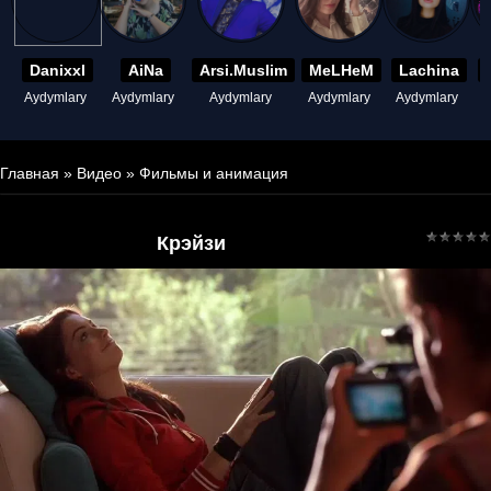
Danixxl
AiNa
Arsi.Muslim
MeLHeM
Lachina
Aydymlary
Aydymlary
Aydymlary
Aydymlary
Aydymlary
A
Главная
»
Видео
»
Фильмы и анимация
Крэйзи