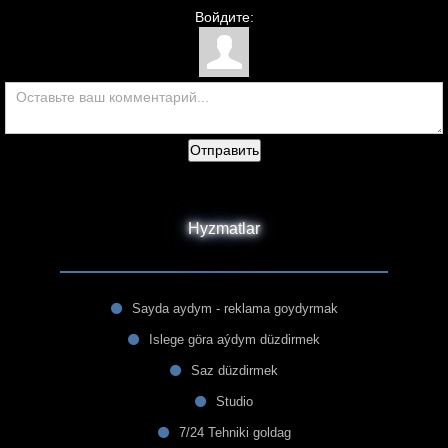
Войдите:
Отправить
Hyzmatlar
Sayda aydym - reklama goydyrmak
Islege göra aýdym düzdirmek
Saz düzdirmek
Studio
7/24 Tehniki goldag