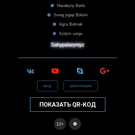
Hasabyny Barla
Sorag jogap Bölümi
Agza Bolmak
Aýdym sarga
Sahypalarymyz
вход
регистрация
ПОКАЗАТЬ QR-КОД
12+