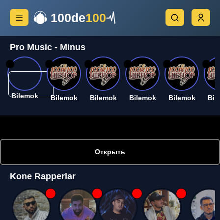
100de
100
Pro Music - Minus
26
26
26
26
26
26
Bilemok
Bilemok
Bilemok
Bilemok
Bilemok
Bil
Открыть
Kone Rapperlar