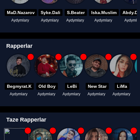
MaD.Nazarov
Syke.Dali
S.Beater
Iska.Muslim
Abdy.D
Aydymlary
Aydymlary
Aydymlary
Aydymlary
Aydymla
Rapperlar
Begmyrat.K
Old Boy
LeBi
New Star
LiMa
Aydymlary
Aydymlary
Aydymlary
Aydymlary
Aydymlary
A
Taze Rapperlar