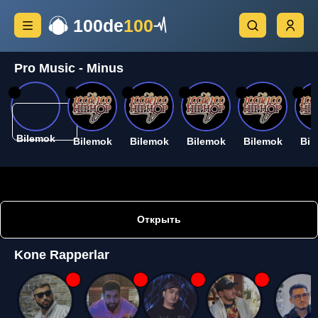
100de
100
Pro Music - Minus
26
26
26
26
26
26
Bilemok
Bilemok
Bilemok
Bilemok
Bilemok
Bil
Открыть
Kone Rapperlar