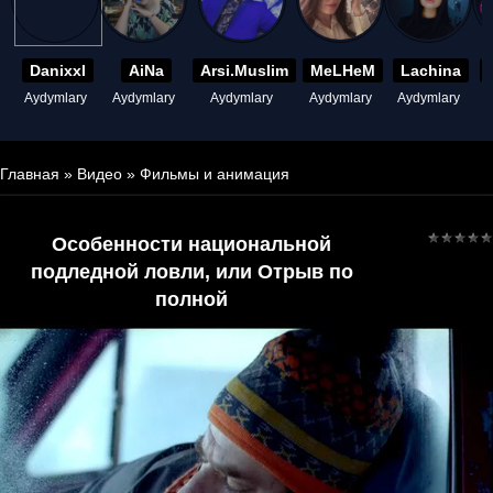
Danixxl
AiNa
Arsi.Muslim
MeLHeM
Lachina
Aydymlary
Aydymlary
Aydymlary
Aydymlary
Aydymlary
A
Главная
»
Видео
»
Фильмы и анимация
Особенности национальной
подледной ловли, или Отрыв по
полной