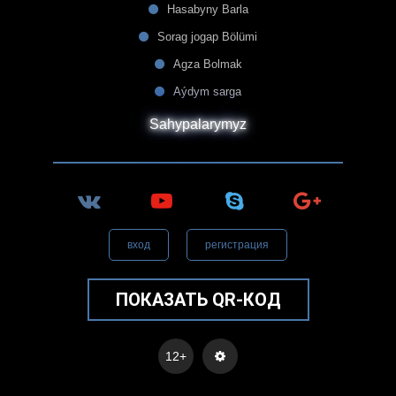
Hasabyny Barla
Sorag jogap Bölümi
Agza Bolmak
Aýdym sarga
Sahypalarymyz
вход
регистрация
ПОКАЗАТЬ QR-КОД
12+