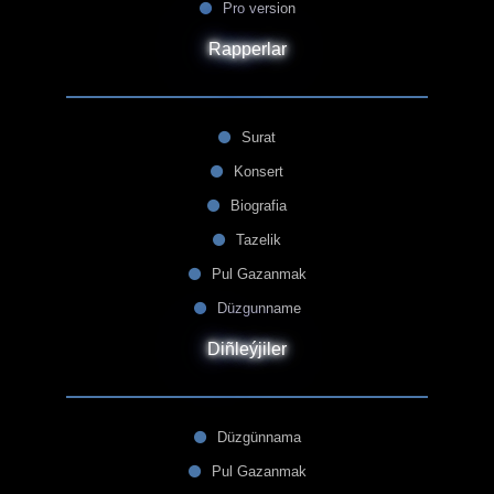
Pro version
Rapperlar
Surat
Konsert
Biografia
Tazelik
Pul Gazanmak
Düzgunname
Diñleýjiler
Düzgünnama
Pul Gazanmak