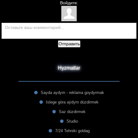
Войдите:
Отправить
Hyzmatlar
Sayda aydym - reklama goydyrmak
Islege göra aýdym düzdirmek
Saz düzdirmek
Studio
7/24 Tehniki goldag