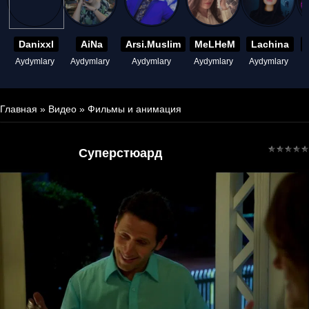
Danixxl
AiNa
Arsi.Muslim
MeLHeM
Lachina
Aydymlary
Aydymlary
Aydymlary
Aydymlary
Aydymlary
A
Главная
»
Видео
»
Фильмы и анимация
Суперстюард