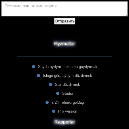
Отправить
Hyzmatlar
Sayda aydym - reklama goydyrmak
Islege göra aýdym düzdirmek
Saz düzdirmek
Studio
7/24 Tehniki goldag
Pro version
Rapperlar