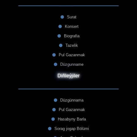
Surat
Konsert
Biografia
Tazelik
Pul Gazanmak
Düzgunname
Diñleýjiler
Düzgünnama
Pul Gazanmak
Hasabyny Barla
Sorag jogap Bölümi