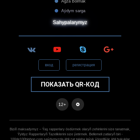
Agza Bolmak
Aýdym sarga
Sahypalarymyz
вход
регистрация
ПОКАЗАТЬ QR-КОД
12+
Biziñ maksadymyz – Ýaş rapperlary ösdürmek olaryñ zehinlerini size tanatmak,
Ýyldyz Rapperlaryñ Tazeliklerini size ýetirmek. Bellemeli zatlaryñ biri -
100de100hiphop.com saýdymyzda ähli zat talaba laýyk ýöredilýär ähli hukuklar