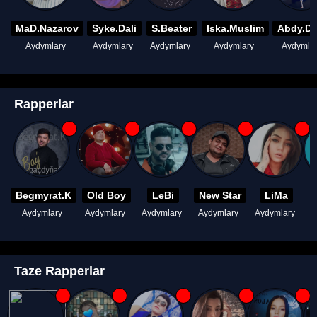
MaD.Nazarov
Syke.Dali
S.Beater
Iska.Muslim
Abdy.D
Aydymlary
Aydymlary
Aydymlary
Aydymlary
Aydymla
Rapperlar
Begmyrat.K
Old Boy
LeBi
New Star
LiMa
Aydymlary
Aydymlary
Aydymlary
Aydymlary
Aydymlary
A
Taze Rapperlar