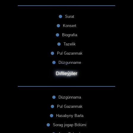
Surat
Konsert
Biografia
Tazelik
Pul Gazanmak
Düzgunname
Diñleýjiler
Düzgünnama
Pul Gazanmak
Hasabyny Barla
Sorag jogap Bölümi