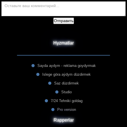
Отправить
Hyzmatlar
Sayda aydym - reklama goydyrmak
Islege göra aýdym düzdirmek
Saz düzdirmek
Studio
7/24 Tehniki goldag
Pro version
Rapperlar