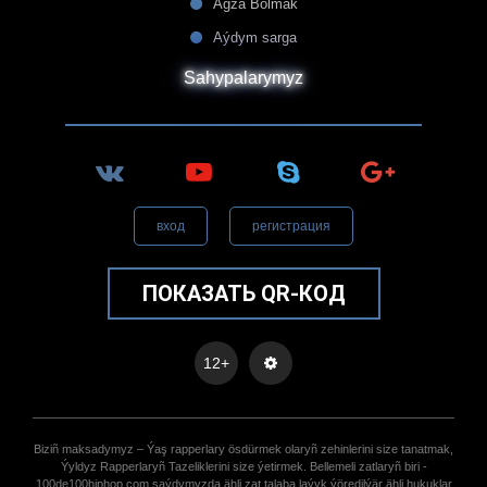
Agza Bolmak
Aýdym sarga
Sahypalarymyz
вход
регистрация
ПОКАЗАТЬ QR-КОД
12+
Biziñ maksadymyz – Ýaş rapperlary ösdürmek olaryñ zehinlerini size tanatmak,
Ýyldyz Rapperlaryñ Tazeliklerini size ýetirmek. Bellemeli zatlaryñ biri -
100de100hiphop.com saýdymyzda ähli zat talaba laýyk ýöredilýär ähli hukuklar