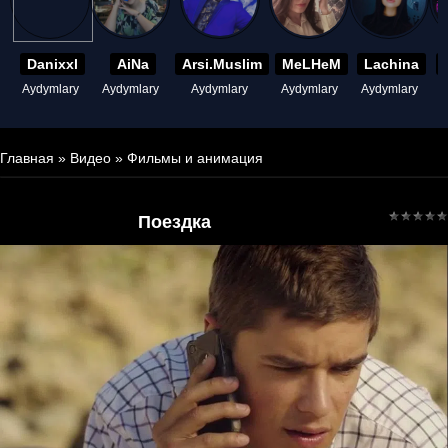
Danixxl
AiNa
Arsi.Muslim
MeLHeM
Lachina
Aydymlary
Aydymlary
Aydymlary
Aydymlary
Aydymlary
A
Главная
»
Видео
»
Фильмы и анимация
Поездка