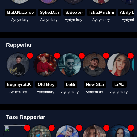
MaD.Nazarov
Syke.Dali
S.Beater
Iska.Muslim
Abdy.D
Aydymlary
Aydymlary
Aydymlary
Aydymlary
Aydymla
Rapperlar
Begmyrat.K
Old Boy
LeBi
New Star
LiMa
Aydymlary
Aydymlary
Aydymlary
Aydymlary
Aydymlary
A
Taze Rapperlar