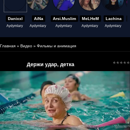
Danixxl
AiNa
Arsi.Muslim
MeLHeM
Lachina
Aydymlary
Aydymlary
Aydymlary
Aydymlary
Aydymlary
A
Главная
»
Видео
»
Фильмы и анимация
Держи удар, детка