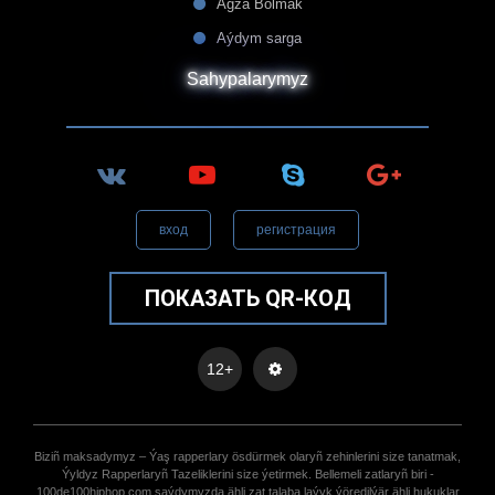
Agza Bolmak
Aýdym sarga
Sahypalarymyz
вход
регистрация
ПОКАЗАТЬ QR-КОД
12+
Biziñ maksadymyz – Ýaş rapperlary ösdürmek olaryñ zehinlerini size tanatmak,
Ýyldyz Rapperlaryñ Tazeliklerini size ýetirmek. Bellemeli zatlaryñ biri -
100de100hiphop.com saýdymyzda ähli zat talaba laýyk ýöredilýär ähli hukuklar