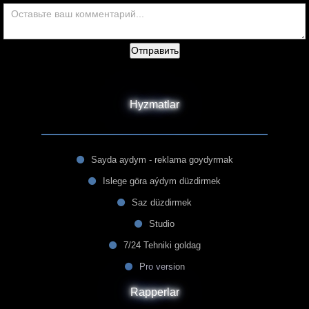
Отправить
Hyzmatlar
Sayda aydym - reklama goydyrmak
Islege göra aýdym düzdirmek
Saz düzdirmek
Studio
7/24 Tehniki goldag
Pro version
Rapperlar