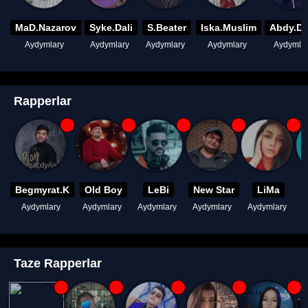
MaD.Nazarov
Syke.Dali
S.Beater
Iska.Muslim
Abdy.D
Aydymlary
Aydymlary
Aydymlary
Aydymlary
Aydymla
Rapperlar
Begmyrat.K
Old Boy
LeBi
New Star
LiMa
Aydymlary
Aydymlary
Aydymlary
Aydymlary
Aydymlary
A
Taze Rapperlar