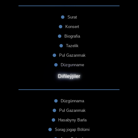
Surat
Konsert
Biografia
Tazelik
Pul Gazanmak
Düzgunname
Diñleýjiler
Düzgünnama
Pul Gazanmak
Hasabyny Barla
Sorag jogap Bölümi