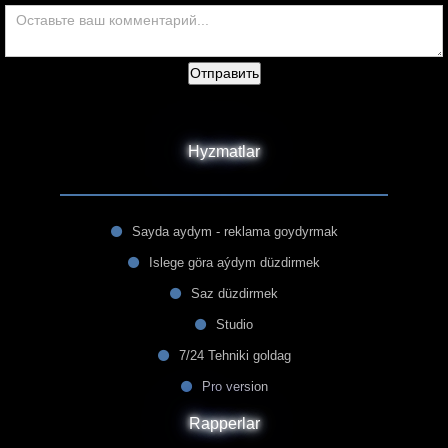
Отправить
Hyzmatlar
Sayda aydym - reklama goydyrmak
Islege göra aýdym düzdirmek
Saz düzdirmek
Studio
7/24 Tehniki goldag
Pro version
Rapperlar