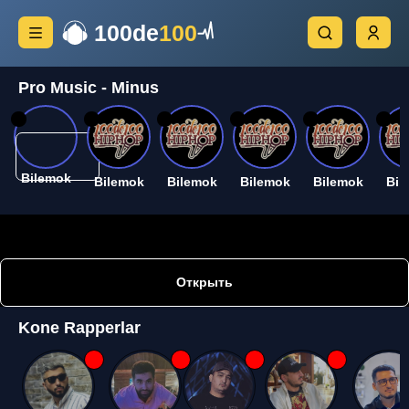
100de
100
Pro Music - Minus
26
26
26
26
26
26
Bilemok
Bilemok
Bilemok
Bilemok
Bilemok
Bil
Открыть
Kone Rapperlar