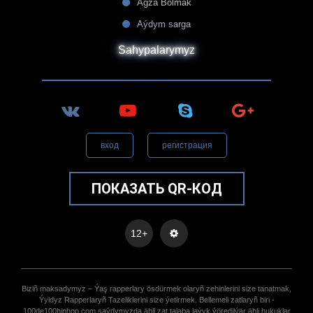
Agza Bolmak
Aýdym sarga
Sahypalarymyz
вход
регистрация
ПОКАЗАТЬ QR-КОД
12+
Biziñ maksadymyz – Ýaş rapperlary ösdürmek olaryñ zehinlerini size tanatmak,
Ýyldyz Rapperlaryñ Tazeliklerini size ýetirmek. Bellemeli zatlaryñ biri -
100de100hiphop.com saýdymyzda ähli zat talaba laýyk ýöredilýär ähli hukuklar