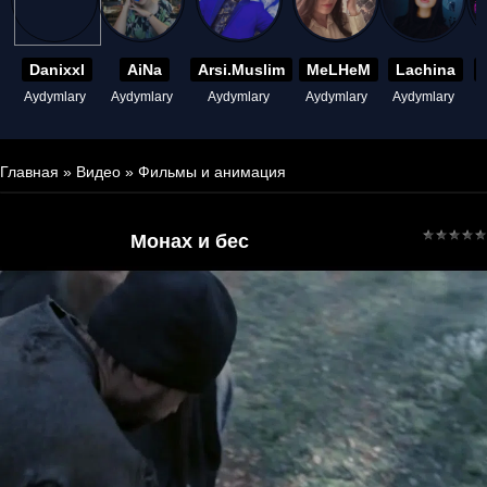
Danixxl
AiNa
Arsi.Muslim
MeLHeM
Lachina
Aydymlary
Aydymlary
Aydymlary
Aydymlary
Aydymlary
A
Главная
»
Видео
»
Фильмы и анимация
Монах и бес