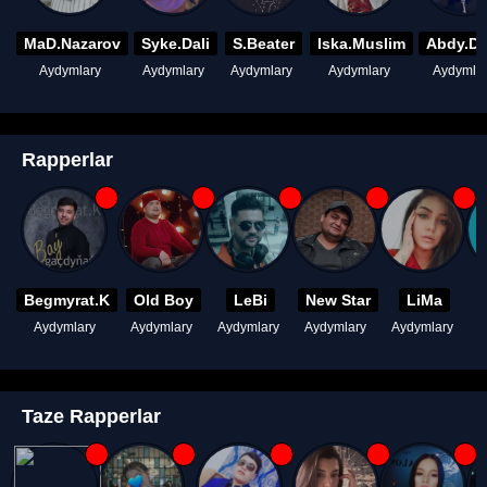
MaD.Nazarov
Syke.Dali
S.Beater
Iska.Muslim
Abdy.D
Aydymlary
Aydymlary
Aydymlary
Aydymlary
Aydymla
Rapperlar
Begmyrat.K
Old Boy
LeBi
New Star
LiMa
Aydymlary
Aydymlary
Aydymlary
Aydymlary
Aydymlary
A
Taze Rapperlar