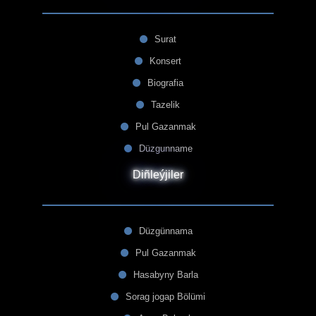
Surat
Konsert
Biografia
Tazelik
Pul Gazanmak
Düzgunname
Diñleýjiler
Düzgünnama
Pul Gazanmak
Hasabyny Barla
Sorag jogap Bölümi