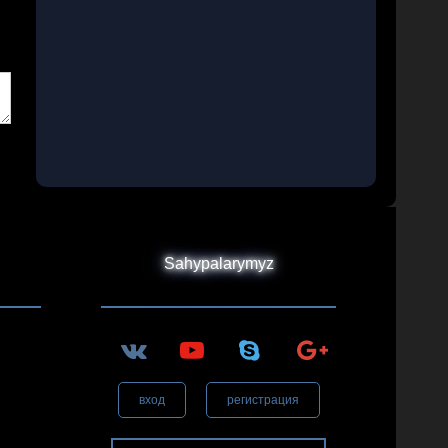
Sahypalarymyz
вход
регистрация