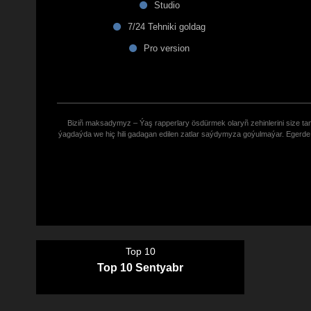
Studio
7/24 Tehniki goldag
Pro version
Biziñ maksadymyz – Ýaş rapperlary ösdürmek olaryñ zehinlerini size tana
ýagdaýda we hiç hili gadagan edilen zatlar saýdymyza goýulmaýar. Eger
Top 10
Top 10 Sentyabr