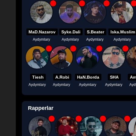
MaD.Nazarov
Syke.Dali
S.Beater
Iska.Muslim
Aydymlary
Aydymlary
Aydymlary
Aydymlary
Tiesh
A.Robi
HaN.Borda
SHA
Am
Aydymlary
Aydymlary
Aydymlary
Aydymlary
Ayd
Rapperlar