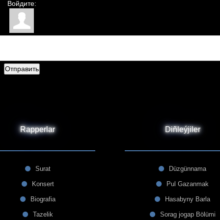
Войдите:
Отправить
Rapperlar
Diñleýjiler
Surat
Düzgünnama
Konsert
Pul Gazanmak
Biografia
Hasabyny Barla
Tazelik
Sorag jogap Bölümi