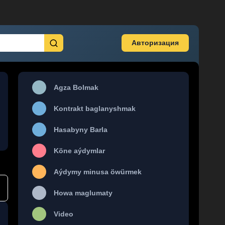
Авторизация
Agza Bolmak
Kontrakt baglanyshmak
Hasabyny Barla
Köne aýdymlar
Aýdymy minusa öwürmek
Howa maglumaty
Video