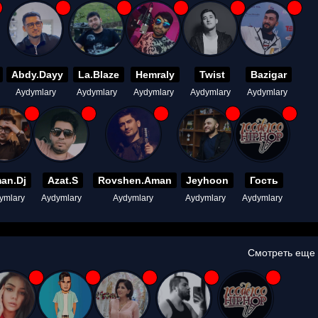
Abdy.Dayy
La.Blaze
Hemraly
Twist
Bazigar
Aydymlary
Aydymlary
Aydymlary
Aydymlary
Aydymlary
an.Dj
Azat.S
Rovshen.Aman
Jeyhoon
Гость
ymlary
Aydymlary
Aydymlary
Aydymlary
Aydymlary
Смотреть еще