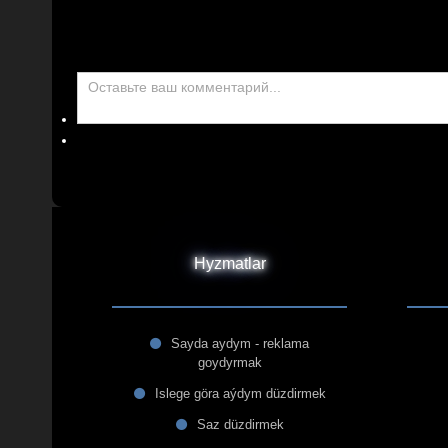
Hyzmatlar
Sayda aydym - reklama
goydyrmak
Islege göra aýdym düzdirmek
Saz düzdirmek