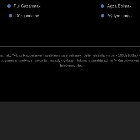
Pul Gazanmak
Agza Bolmak
Düzgunname
Aýdym sarga
tmak, Ýyldyz Rapperlaryñ Tazeliklerini size ýetirmek. Bellemeli zatlaryñ biri - 100de100hiph
de düşümeýän zadyñyz, ýa-da bir näsazlyk çyksa , Hokmany suratda admin M.Rasulov-a ýa
Haladyñmy Hä.
uCoz