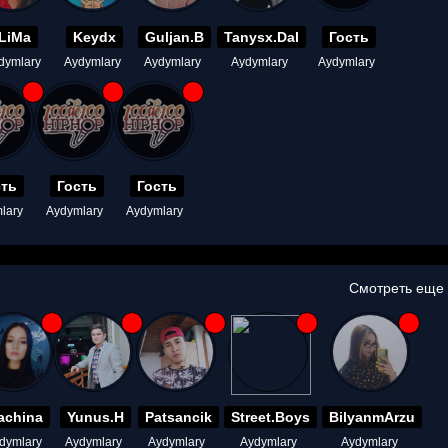
LiMa
Keydx
Guljan.B
Tanysx.Dal
Гость
dymlary
Aydymlary
Aydymlary
Aydymlary
Aydymlary
сть
Гость
Гость
lary
Aydymlary
Aydymlary
Смотреть еще
achina
Yunus.H
Patsancik
Street.Boys
BilyanmArzu
dymlary
Aydymlary
Aydymlary
Aydymlary
Aydymlary