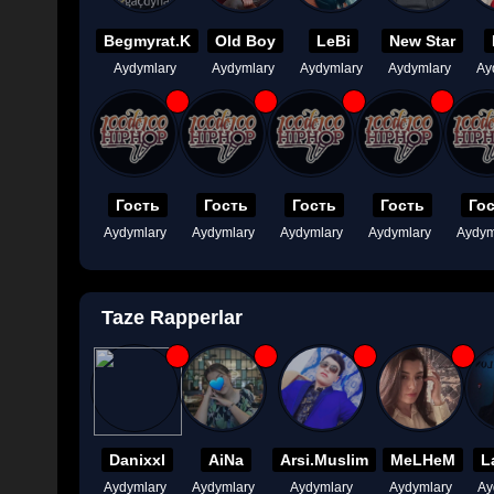
Begmyrat.K
Old Boy
LeBi
New Star
Aydymlary
Aydymlary
Aydymlary
Aydymlary
Ay
Гость
Гость
Гость
Гость
Го
Aydymlary
Aydymlary
Aydymlary
Aydymlary
Aydym
Taze Rapperlar
Danixxl
AiNa
Arsi.Muslim
MeLHeM
L
Aydymlary
Aydymlary
Aydymlary
Aydymlary
Ay