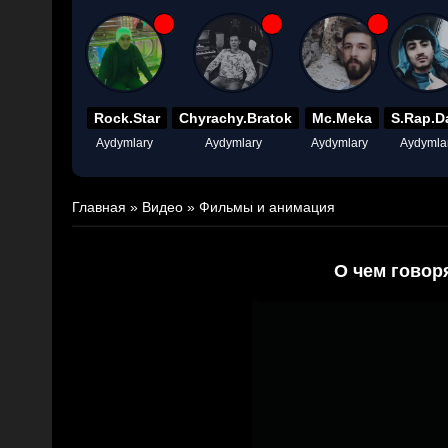
Rock.Star
Chyrachy.Bratok
Mc.Meka
S.Rap.D
Aydymlary
Aydymlary
Aydymlary
Aydymla
Главная
»
Видео
»
Фильмы и анимация
О чем говор