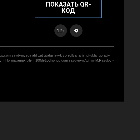
ПОКАЗАТЬ QR-
КОД
12+
op.com saýdymyzda ähli zat talaba laýyk ýöredilýär ähli hukuklar goragly
zyñ. Hormatlamak bilen, 100de100hiphop.com saýdynyñ Admini M.Rasulov -