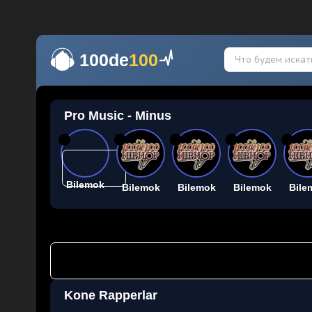
100de
100
Pro Music - Minus
26
26
26
26
26
Bilemok
Bilemok
Bilemok
Bilemok
Bile
Kone Rapperlar