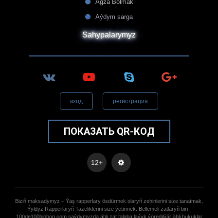
Agza Bolmak
Aýdym sarga
Sahypalarymyz
вход
регистрация
ПОКАЗАТЬ QR-КОД
12+
Biziñ maksadymyz – Ýaş rapperlary ösdürmek olaryñ zehinlerini size tanatmak,
Ýyldyz Rapperlaryñ Tazeliklerini size ýetirmek. Bellemeli zatlaryñ biri -
100de100hiphop.com saýdymyzda ähli zat talaba laýyk ýöredilýär ähli hukuklar