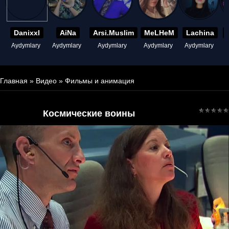
Danixxl
AiNa
Arsi.Muslim
MeLHeM
Lachina
Aydymlary
Aydymlary
Aydymlary
Aydymlary
Aydymlary
A
Главная
»
Видео
»
Фильмы и анимация
Космические воины