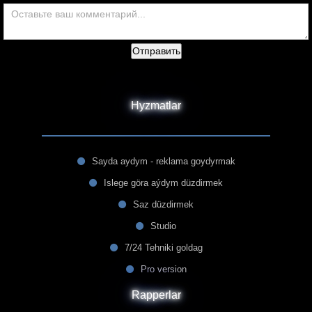
Отправить
Hyzmatlar
Sayda aydym - reklama goydyrmak
Islege göra aýdym düzdirmek
Saz düzdirmek
Studio
7/24 Tehniki goldag
Pro version
Rapperlar