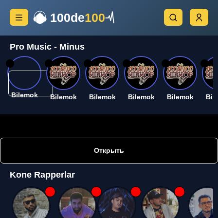
100de
100
Pro Music - Minus
26
26
26
26
26
26
Bilemok
Bilemok
Bilemok
Bilemok
Bilemok
Bil
Открыть
Kone Rapperlar