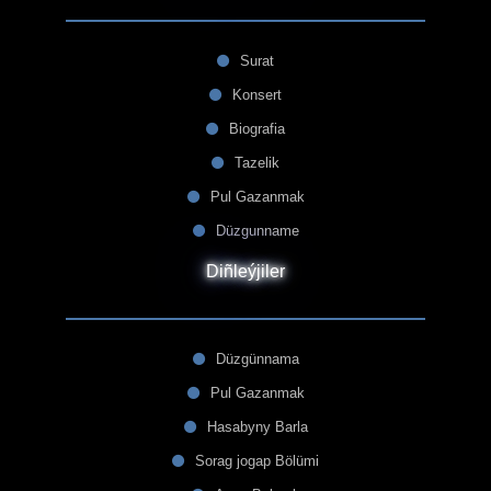
Surat
Konsert
Biografia
Tazelik
Pul Gazanmak
Düzgunname
Diñleýjiler
Düzgünnama
Pul Gazanmak
Hasabyny Barla
Sorag jogap Bölümi