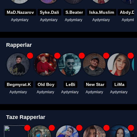
MaD.Nazarov
Syke.Dali
S.Beater
Iska.Muslim
Abdy.D
Aydymlary
Aydymlary
Aydymlary
Aydymlary
Aydymla
Rapperlar
Begmyrat.K
Old Boy
LeBi
New Star
LiMa
Aydymlary
Aydymlary
Aydymlary
Aydymlary
Aydymlary
A
Taze Rapperlar