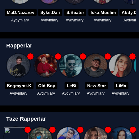
MaD.Nazarov
Syke.Dali
S.Beater
Iska.Muslim
Abdy.D
Aydymlary
Aydymlary
Aydymlary
Aydymlary
Aydymla
Rapperlar
Begmyrat.K
Old Boy
LeBi
New Star
LiMa
Aydymlary
Aydymlary
Aydymlary
Aydymlary
Aydymlary
A
Taze Rapperlar