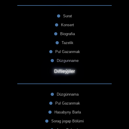
Surat
Konsert
Biografia
Tazelik
Pul Gazanmak
Düzgunname
Diñleýjiler
Düzgünnama
Pul Gazanmak
Hasabyny Barla
Sorag jogap Bölümi