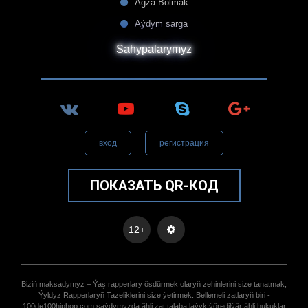
Agza Bolmak
Aýdym sarga
Sahypalarymyz
вход
регистрация
ПОКАЗАТЬ QR-КОД
12+
Biziñ maksadymyz – Ýaş rapperlary ösdürmek olaryñ zehinlerini size tanatmak,
Ýyldyz Rapperlaryñ Tazeliklerini size ýetirmek. Bellemeli zatlaryñ biri -
100de100hiphop.com saýdymyzda ähli zat talaba laýyk ýöredilýär ähli hukuklar