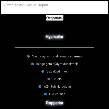
Отправить
Hyzmatlar
Sayda aydym - reklama goydyrmak
Islege göra aýdym düzdirmek
Saz düzdirmek
Studio
7/24 Tehniki goldag
Pro version
Rapperlar