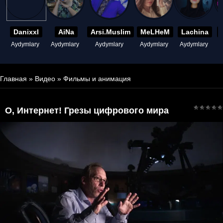
Danixxl
AiNa
Arsi.Muslim
MeLHeM
Lachina
Aydymlary
Aydymlary
Aydymlary
Aydymlary
Aydymlary
A
Главная
»
Видео
»
Фильмы и анимация
О, Интернет! Грезы цифрового мира