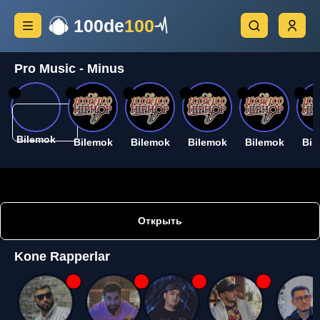
100de
100
Pro Music - Minus
26
26
26
26
26
26
Bilemok
Bilemok
Bilemok
Bilemok
Bilemok
Bil
Открыть
Kone Rapperlar