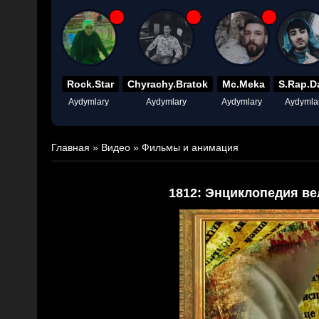
Rock.Star
Chyrachy.Bratok
Mc.Meka
S.Rap.D
Aydymlary
Aydymlary
Aydymlary
Aydymla
Главная
»
Видео
»
Фильмы и анимация
1812: Энциклопедия ве