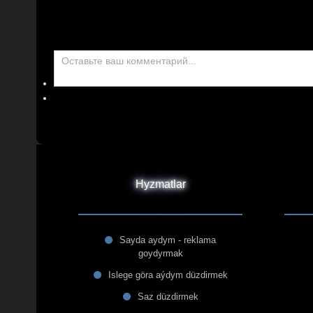
Hyzmatlar
Sayda aydym - reklama
goydyrmak
Islege göra aýdym düzdirmek
Saz düzdirmek