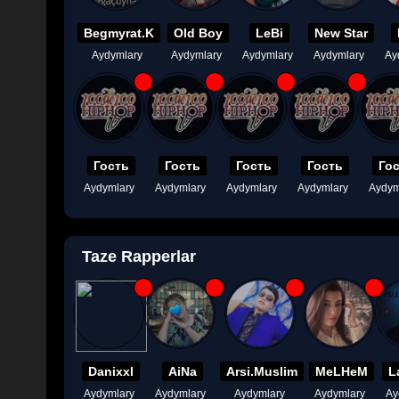
Begmyrat.K
Old Boy
LeBi
New Star
Aydymlary
Aydymlary
Aydymlary
Aydymlary
Ay
Гость
Гость
Гость
Гость
Го
Aydymlary
Aydymlary
Aydymlary
Aydymlary
Aydym
Taze Rapperlar
Danixxl
AiNa
Arsi.Muslim
MeLHeM
L
Aydymlary
Aydymlary
Aydymlary
Aydymlary
Ay