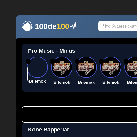
100de
100
Pro Music - Minus
26
26
26
26
26
Bilemok
Bilemok
Bilemok
Bilemok
Bile
Kone Rapperlar