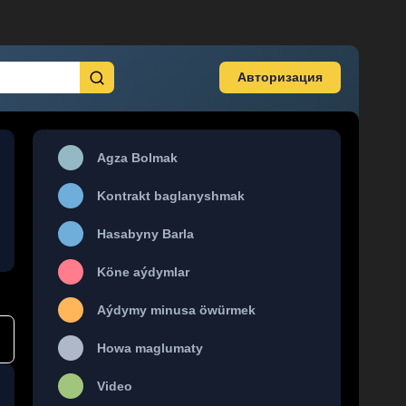
Авторизация
Agza Bolmak
Kontrakt baglanyshmak
Hasabyny Barla
Köne aýdymlar
Aýdymy minusa öwürmek
Howa maglumaty
Video