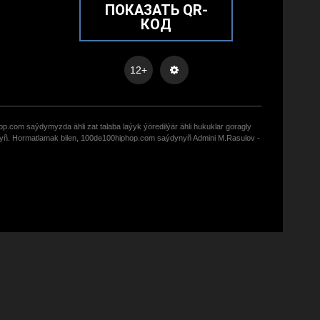
ПОКАЗАТЬ QR-
КОД
12+
op.com saýdymyzda ähli zat talaba laýyk ýöredilýär ähli hukuklar goragly
zyñ. Hormatlamak bilen, 100de100hiphop.com saýdynyñ Admini M.Rasulov -