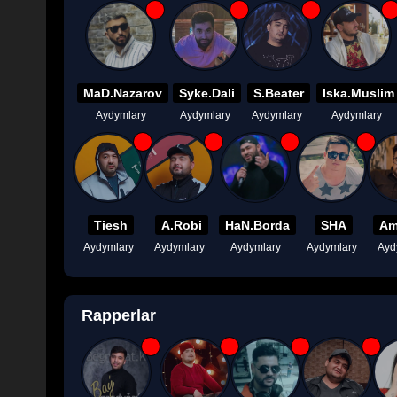
MaD.Nazarov
Syke.Dali
S.Beater
Iska.Muslim
Aydymlary
Aydymlary
Aydymlary
Aydymlary
Tiesh
A.Robi
HaN.Borda
SHA
Am
Aydymlary
Aydymlary
Aydymlary
Aydymlary
Ayd
Rapperlar