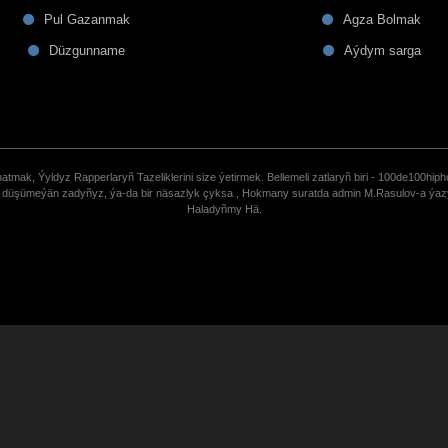
Pul Gazanmak
Agza Bolmak
Düzgunname
Aýdym sarga
tmak, Ýyldyz Rapperlaryñ Tazeliklerini size ýetirmek. Bellemeli zatlaryñ biri - 100de100hiph
de düşümeýän zadyñyz, ýa-da bir näsazlyk çyksa , Hokmany suratda admin M.Rasulov-a ýa
Haladyñmy Hä.
uCoz