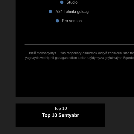
Studio
7/24 Tehniki goldag
Pro version
Biziñ maksadymyz – Ýaş rapperlary ösdürmek olaryñ zehinlerini size tana
ýagdaýda we hiç hili gadagan edilen zatlar saýdymyza goýulmaýar. Eger
Top 10
Top 10 Sentyabr