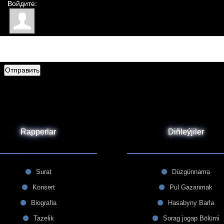
Войдите:
Отправить
Rapperlar
Diñleýjiler
Surat
Düzgünnama
Konsert
Pul Gazanmak
Biografia
Hasabyny Barla
Tazelik
Sorag jogap Bölümi