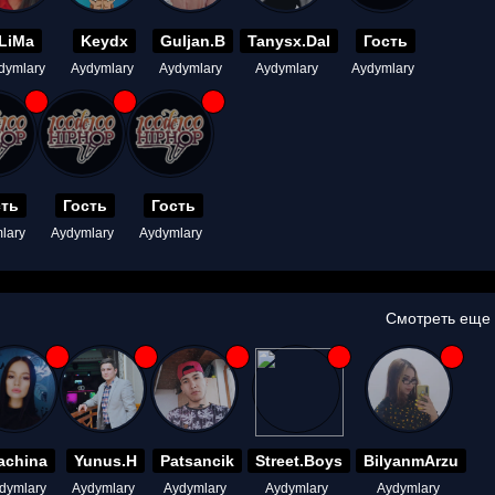
LiMa
Keydx
Guljan.B
Tanysx.Dal
Гость
dymlary
Aydymlary
Aydymlary
Aydymlary
Aydymlary
сть
Гость
Гость
lary
Aydymlary
Aydymlary
Смотреть еще
achina
Yunus.H
Patsancik
Street.Boys
BilyanmArzu
dymlary
Aydymlary
Aydymlary
Aydymlary
Aydymlary