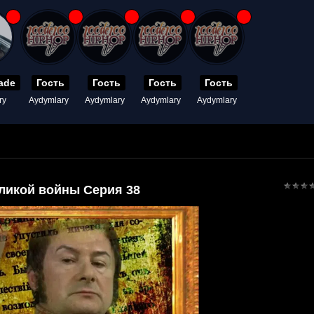
ade
Гость
Гость
Гость
Гость
ry
Aydymlary
Aydymlary
Aydymlary
Aydymlary
ликой войны Серия 38