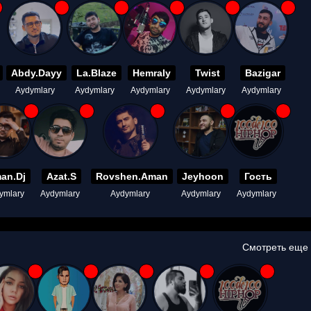
Abdy.Dayy
La.Blaze
Hemraly
Twist
Bazigar
Aydymlary
Aydymlary
Aydymlary
Aydymlary
Aydymlary
an.Dj
Azat.S
Rovshen.Aman
Jeyhoon
Гость
ymlary
Aydymlary
Aydymlary
Aydymlary
Aydymlary
Смотреть еще