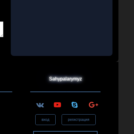
Sahypalarymyz
вход
регистрация