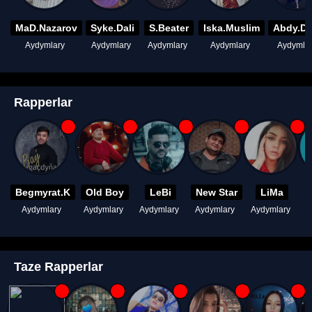
MaD.Nazarov
Syke.Dali
S.Beater
Iska.Muslim
Abdy.D
Aydymlary
Aydymlary
Aydymlary
Aydymlary
Aydymla
Rapperlar
Begmyrat.K
Old Boy
LeBi
New Star
LiMa
Aydymlary
Aydymlary
Aydymlary
Aydymlary
Aydymlary
A
Taze Rapperlar