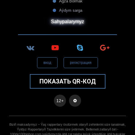
Agza Bolmak
Aýdym sarga
Sahypalarymyz
вход
регистрация
ПОКАЗАТЬ QR-КОД
12+
Biziñ maksadymyz – Ýaş rapperlary ösdürmek olaryñ zehinlerini size tanatmak,
Ýyldyz Rapperlaryñ Tazeliklerini size ýetirmek. Bellemeli zatlaryñ biri -
100de100hiphop.com saýdymyzda ähli zat talaba laýyk ýöredilýär ähli hukuklar