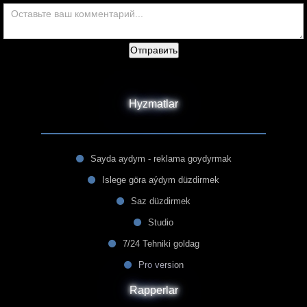
Отправить
Hyzmatlar
Sayda aydym - reklama goydyrmak
Islege göra aýdym düzdirmek
Saz düzdirmek
Studio
7/24 Tehniki goldag
Pro version
Rapperlar