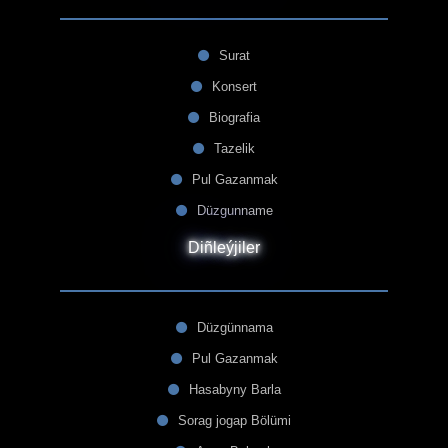
Surat
Konsert
Biografia
Tazelik
Pul Gazanmak
Düzgunname
Diñleýjiler
Düzgünnama
Pul Gazanmak
Hasabyny Barla
Sorag jogap Bölümi