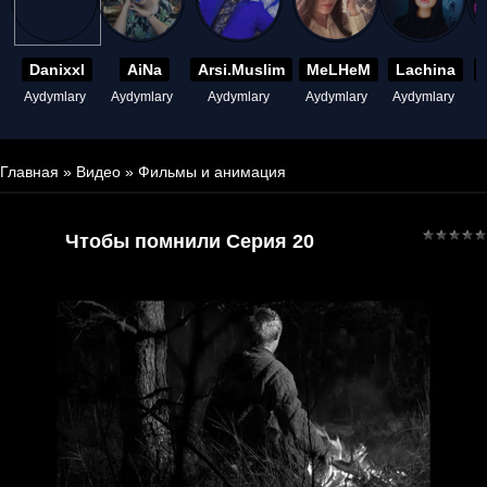
Danixxl
AiNa
Arsi.Muslim
MeLHeM
Lachina
Aydymlary
Aydymlary
Aydymlary
Aydymlary
Aydymlary
A
Главная
»
Видео
»
Фильмы и анимация
Чтобы помнили Серия 20