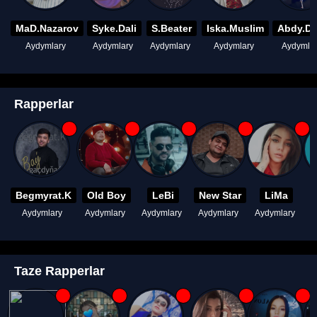
MaD.Nazarov
Syke.Dali
S.Beater
Iska.Muslim
Abdy.D
Aydymlary
Aydymlary
Aydymlary
Aydymlary
Aydymla
Rapperlar
Begmyrat.K
Old Boy
LeBi
New Star
LiMa
Aydymlary
Aydymlary
Aydymlary
Aydymlary
Aydymlary
A
Taze Rapperlar