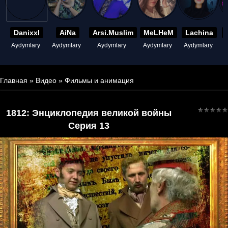
Danixxl
AiNa
Arsi.Muslim
MeLHeM
Lachina
Aydymlary
Aydymlary
Aydymlary
Aydymlary
Aydymlary
A
Главная
»
Видео
»
Фильмы и анимация
1812: Энциклопедия великой войны
Серия 13