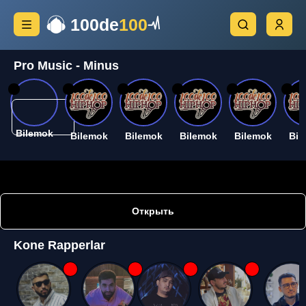
100de
100
Pro Music - Minus
26
26
26
26
26
26
Bilemok
Bilemok
Bilemok
Bilemok
Bilemok
Bil
Открыть
Kone Rapperlar