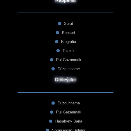
Rapperlar
Surat
Konsert
Biografia
Tazelik
Pul Gazanmak
Düzgunname
Diñleýjiler
Düzgünnama
Pul Gazanmak
Hasabyny Barla
Sorag jogap Bölümi