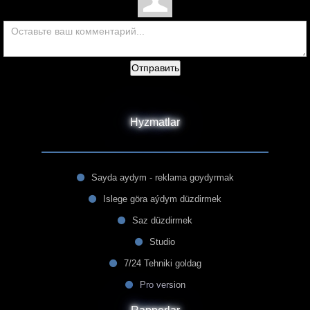
Отправить
Hyzmatlar
Sayda aydym - reklama goydyrmak
Islege göra aýdym düzdirmek
Saz düzdirmek
Studio
7/24 Tehniki goldag
Pro version