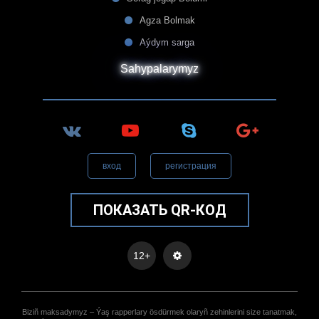
Agza Bolmak
Aýdym sarga
Sahypalarymyz
вход
регистрация
ПОКАЗАТЬ QR-КОД
12+
Biziñ maksadymyz – Ýaş rapperlary ösdürmek olaryñ zehinlerini size tanatmak,