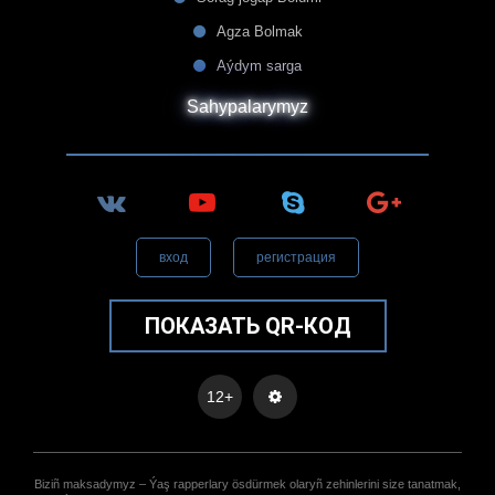
Agza Bolmak
Aýdym sarga
Sahypalarymyz
вход
регистрация
ПОКАЗАТЬ QR-КОД
12+
Biziñ maksadymyz – Ýaş rapperlary ösdürmek olaryñ zehinlerini size tanatmak,