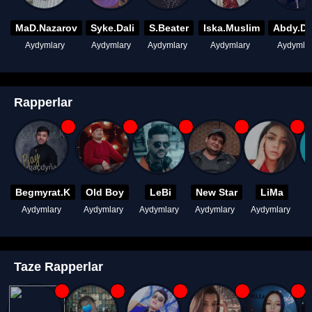
MaD.Nazarov
Syke.Dali
S.Beater
Iska.Muslim
Abdy.D
Aydymlary
Aydymlary
Aydymlary
Aydymlary
Aydymla
Rapperlar
Begmyrat.K
Old Boy
LeBi
New Star
LiMa
Aydymlary
Aydymlary
Aydymlary
Aydymlary
Aydymlary
A
Taze Rapperlar