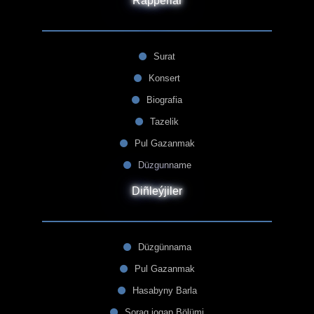
Rapperlar
Surat
Konsert
Biografia
Tazelik
Pul Gazanmak
Düzgunname
Diñleýjiler
Düzgünnama
Pul Gazanmak
Hasabyny Barla
Sorag jogap Bölümi