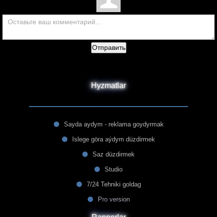
Отправить
Hyzmatlar
Sayda aydym - reklama goydyrmak
Islege göra aýdym düzdirmek
Saz düzdirmek
Studio
7/24 Tehniki goldag
Pro version