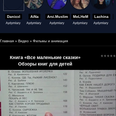
Danixxl
AiNa
Arsi.Muslim
MeLHeM
Lachina
Aydymlary
Aydymlary
Aydymlary
Aydymlary
Aydymlary
A
Главная
»
Видео
»
Фильмы и анимация
Книга «Все маленькие сказки»
Обзоры книг для детей