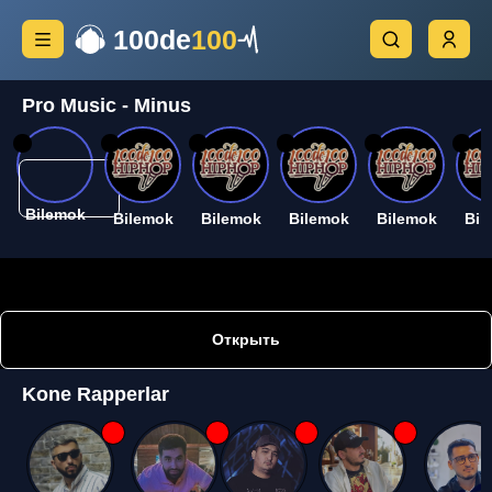
100de
100
Pro Music - Minus
26
26
26
26
26
26
Bilemok
Bilemok
Bilemok
Bilemok
Bilemok
Bil
Открыть
Kone Rapperlar