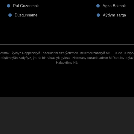
Pul Gazanmak
Agza Bolmak
Düzgunname
Aýdym sarga
tmak, Ýyldyz Rapperlaryñ Tazeliklerini size ýetirmek. Bellemeli zatlaryñ biri - 100de100hiph
de düşümeýän zadyñyz, ýa-da bir näsazlyk çyksa , Hokmany suratda admin M.Rasulov-a ýa
Haladyñmy Hä.
uCoz