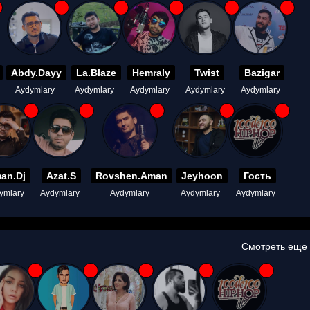
Abdy.Dayy
La.Blaze
Hemraly
Twist
Bazigar
Aydymlary
Aydymlary
Aydymlary
Aydymlary
Aydymlary
an.Dj
Azat.S
Rovshen.Aman
Jeyhoon
Гость
ymlary
Aydymlary
Aydymlary
Aydymlary
Aydymlary
Смотреть еще