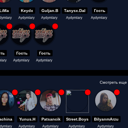
LiMa
Keydx
Guljan.B
Tanysx.Dal
Гость
dymlary
Aydymlary
Aydymlary
Aydymlary
Aydymlary
сть
Гость
Гость
lary
Aydymlary
Aydymlary
Смотреть еще
achina
Yunus.H
Patsancik
Street.Boys
BilyanmArzu
dymlary
Aydymlary
Aydymlary
Aydymlary
Aydymlary