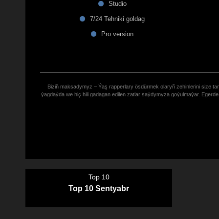
Studio
7/24 Tehniki goldag
Pro version
Biziñ maksadymyz – Ýaş rapperlary ösdürmek olaryñ zehinlerini size tana
ýagdaýda we hiç hili gadagan edilen zatlar saýdymyza goýulmaýar. Eger
Top 10
Top 10 Sentyabr