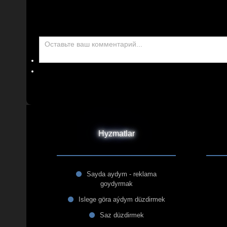
Hyzmatlar
Sayda aydym - reklama
goydyrmak
Islege göra aýdym düzdirmek
Saz düzdirmek