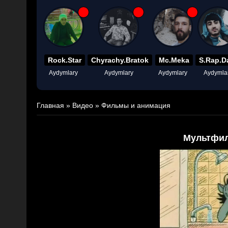
Rock.Star
Chyrachy.Bratok
Mc.Meka
S.Rap.D
Aydymlary
Aydymlary
Aydymlary
Aydymla
Главная
»
Видео
»
Фильмы и анимация
Мультфил