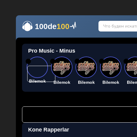
100de
100
Pro Music - Minus
26
26
26
26
26
Bilemok
Bilemok
Bilemok
Bilemok
Bile
Kone Rapperlar