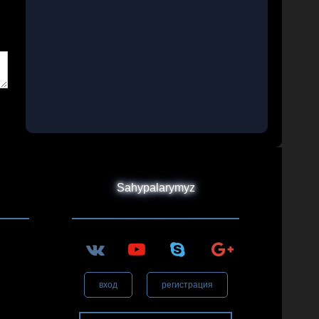
Sahypalarymyz
вход
регистрация