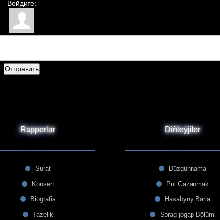
Войдите:
Отправить
Rapperlar
Diñleýjiler
Surat
Düzgünnama
Konsert
Pul Gazanmak
Biografia
Hasabyny Barla
Tazelik
Sorag jogap Bölümi