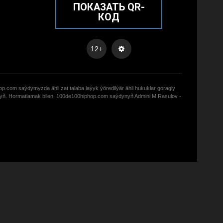
ПОКАЗАТЬ QR-
КОД
12+
op.com saýdymyzda ähli zat talaba laýyk ýöredilýär ähli hukuklar goragly
zyñ. Hormatlamak bilen, 100de100hiphop.com saýdynyñ Admini M.Rasulov -