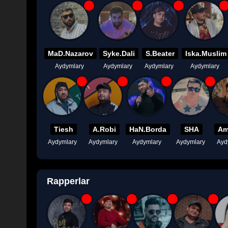
MaD.Nazarov
Syke.Dali
S.Beater
Iska.Muslim
Aydymlary
Aydymlary
Aydymlary
Aydymlary
Tiesh
A.Robi
HaN.Borda
SHA
Am
Aydymlary
Aydymlary
Aydymlary
Aydymlary
Ayd
Rapperlar