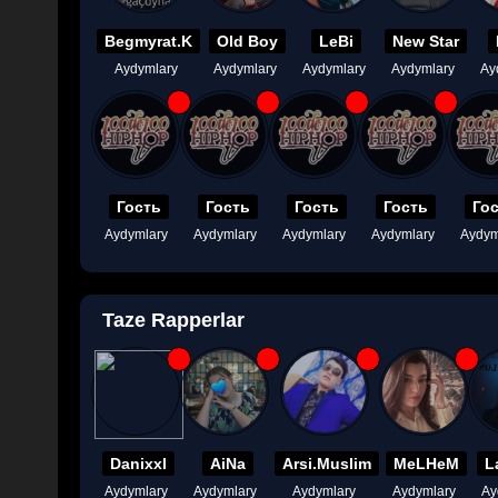
Begmyrat.K
Old Boy
LeBi
New Star
Aydymlary
Aydymlary
Aydymlary
Aydymlary
Ay
Гость
Гость
Гость
Гость
Го
Aydymlary
Aydymlary
Aydymlary
Aydymlary
Aydym
Taze Rapperlar
Danixxl
AiNa
Arsi.Muslim
MeLHeM
L
Aydymlary
Aydymlary
Aydymlary
Aydymlary
Ay