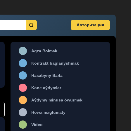
Авторизация
Agza Bolmak
Kontrakt baglanyshmak
Hasabyny Barla
Köne aýdymlar
Aýdymy minusa öwürmek
Howa maglumaty
Video