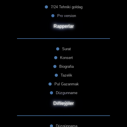
7/24 Tehniki goldag
Pro version
Rapperlar
Surat
Konsert
Biografia
Tazelik
Pul Gazanmak
Düzgunname
Diñleýjiler
Düzgünnama