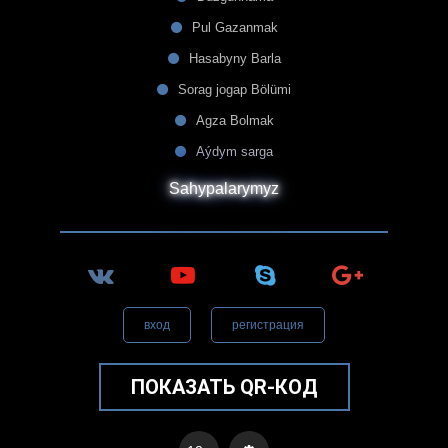
Pul Gazanmak
Hasabyny Barla
Sorag jogap Bölümi
Agza Bolmak
Aýdym sarga
Sahypalarymyz
вход
регистрация
ПОКАЗАТЬ QR-КОД