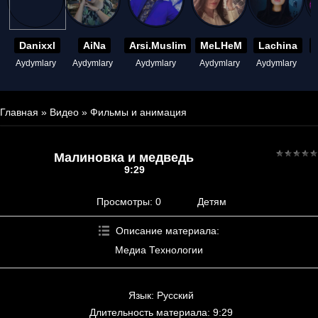
Danixxl
AiNa
Arsi.Muslim
MeLHeM
Lachina
Aydymlary
Aydymlary
Aydymlary
Aydymlary
Aydymlary
A
Главная
»
Видео
»
Фильмы и анимация
Малиновка и медведь
9:29
Просмотры
: 0
Детям
Описание материала
:
Медиа Технологии
Язык
: Русский
Длительность материала
: 9:29