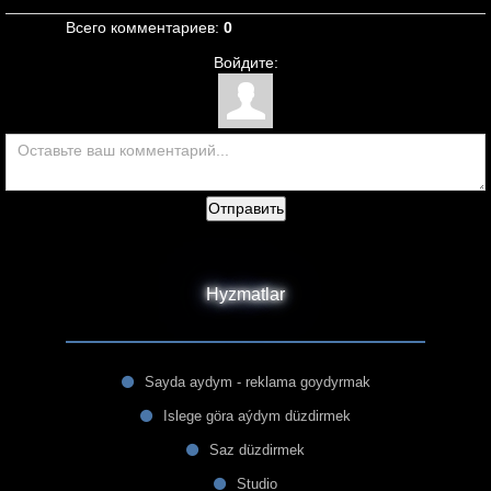
Всего комментариев
:
0
Войдите:
Отправить
Hyzmatlar
Sayda aydym - reklama goydyrmak
Islege göra aýdym düzdirmek
Saz düzdirmek
Studio