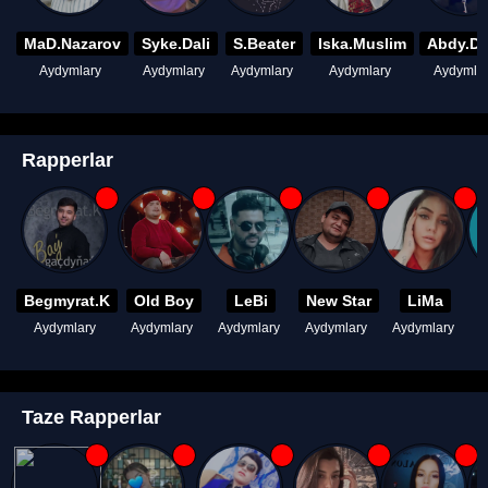
MaD.Nazarov
Syke.Dali
S.Beater
Iska.Muslim
Abdy.D
Aydymlary
Aydymlary
Aydymlary
Aydymlary
Aydymla
Rapperlar
Begmyrat.K
Old Boy
LeBi
New Star
LiMa
Aydymlary
Aydymlary
Aydymlary
Aydymlary
Aydymlary
A
Taze Rapperlar