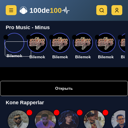
100de
100
Pro Music - Minus
26
26
26
26
26
26
Bilemok
Bilemok
Bilemok
Bilemok
Bilemok
Bil
Открыть
Kone Rapperlar