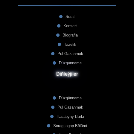
Surat
Konsert
Biografia
Tazelik
Pul Gazanmak
Düzgunname
Diñleýjiler
Düzgünnama
Pul Gazanmak
Hasabyny Barla
Sorag jogap Bölümi