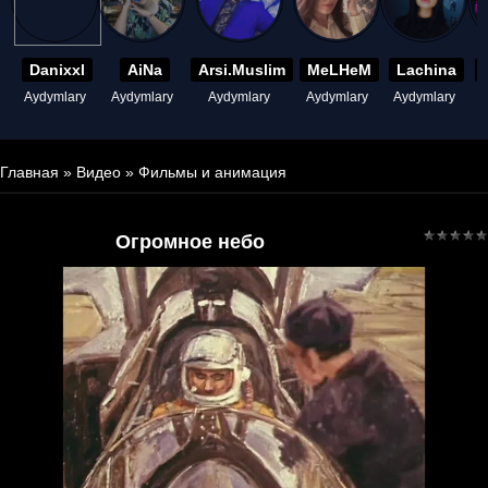
Danixxl
AiNa
Arsi.Muslim
MeLHeM
Lachina
Aydymlary
Aydymlary
Aydymlary
Aydymlary
Aydymlary
A
Главная
»
Видео
»
Фильмы и анимация
Огромное небо