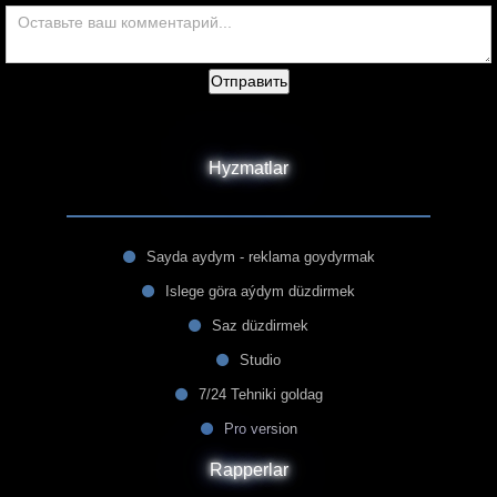
Отправить
Hyzmatlar
Sayda aydym - reklama goydyrmak
Islege göra aýdym düzdirmek
Saz düzdirmek
Studio
7/24 Tehniki goldag
Pro version
Rapperlar