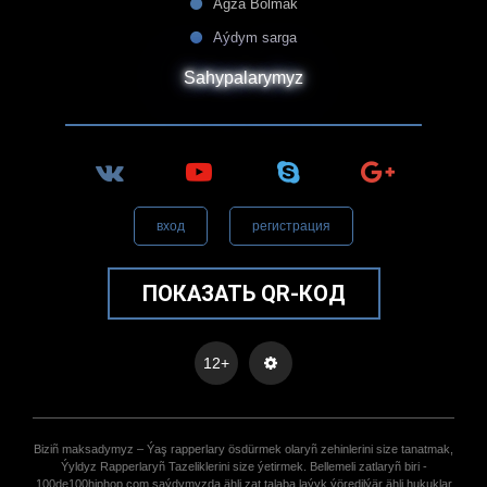
Agza Bolmak
Aýdym sarga
Sahypalarymyz
вход
регистрация
ПОКАЗАТЬ QR-КОД
12+
Biziñ maksadymyz – Ýaş rapperlary ösdürmek olaryñ zehinlerini size tanatmak,
Ýyldyz Rapperlaryñ Tazeliklerini size ýetirmek. Bellemeli zatlaryñ biri -
100de100hiphop.com saýdymyzda ähli zat talaba laýyk ýöredilýär ähli hukuklar