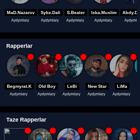
MaD.Nazarov
Syke.Dali
S.Beater
Iska.Muslim
Abdy.D
Aydymlary
Aydymlary
Aydymlary
Aydymlary
Aydymla
Rapperlar
Begmyrat.K
Old Boy
LeBi
New Star
LiMa
Aydymlary
Aydymlary
Aydymlary
Aydymlary
Aydymlary
A
Taze Rapperlar