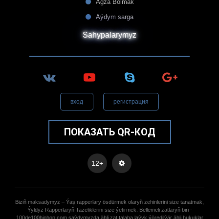
Agza Bolmak
Aýdym sarga
Sahypalarymyz
вход
регистрация
ПОКАЗАТЬ QR-КОД
12+
Biziñ maksadymyz – Ýaş rapperlary ösdürmek olaryñ zehinlerini size tanatmak,
Ýyldyz Rapperlaryñ Tazeliklerini size ýetirmek. Bellemeli zatlaryñ biri -
100de100hiphop.com saýdymyzda ähli zat talaba laýyk ýöredilýär ähli hukuklar