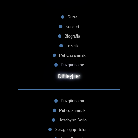
Surat
Konsert
Biografia
Tazelik
Pul Gazanmak
Düzgunname
Diñleýjiler
Düzgünnama
Pul Gazanmak
Hasabyny Barla
Sorag jogap Bölümi