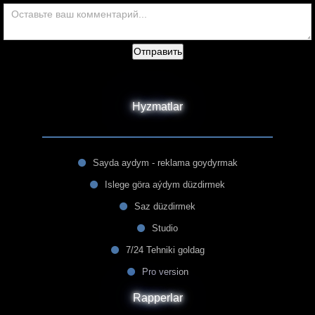
Отправить
Hyzmatlar
Sayda aydym - reklama goydyrmak
Islege göra aýdym düzdirmek
Saz düzdirmek
Studio
7/24 Tehniki goldag
Pro version
Rapperlar