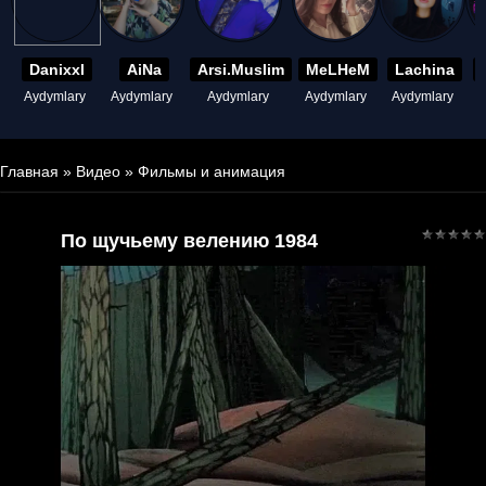
Danixxl
AiNa
Arsi.Muslim
MeLHeM
Lachina
Aydymlary
Aydymlary
Aydymlary
Aydymlary
Aydymlary
A
Главная
»
Видео
»
Фильмы и анимация
По щучьему велению 1984