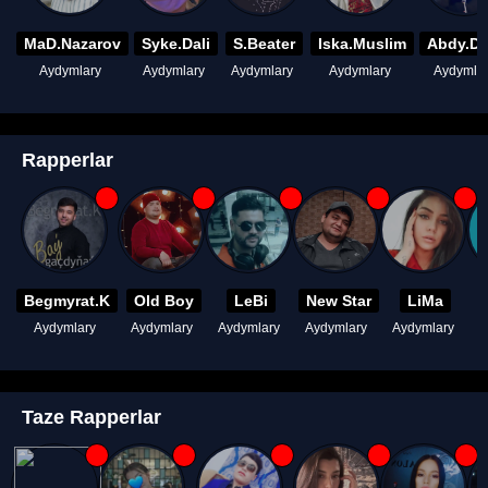
MaD.Nazarov
Syke.Dali
S.Beater
Iska.Muslim
Abdy.D
Aydymlary
Aydymlary
Aydymlary
Aydymlary
Aydymla
Rapperlar
Begmyrat.K
Old Boy
LeBi
New Star
LiMa
Aydymlary
Aydymlary
Aydymlary
Aydymlary
Aydymlary
A
Taze Rapperlar