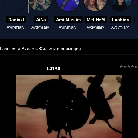
Danixxl
AiNa
Arsi.Muslim
MeLHeM
Lachina
Aydymlary
Aydymlary
Aydymlary
Aydymlary
Aydymlary
A
Главная
»
Видео
»
Фильмы и анимация
Сова