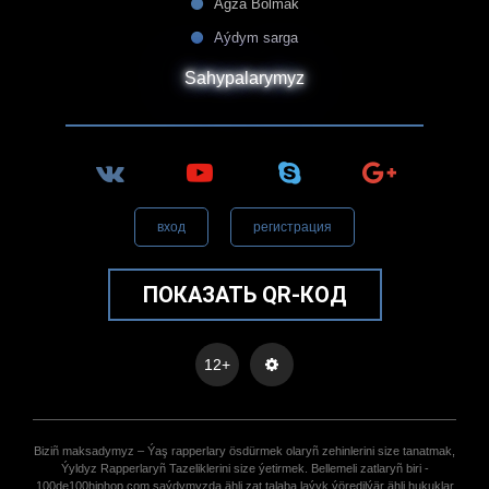
Agza Bolmak
Aýdym sarga
Sahypalarymyz
вход
регистрация
ПОКАЗАТЬ QR-КОД
12+
Biziñ maksadymyz – Ýaş rapperlary ösdürmek olaryñ zehinlerini size tanatmak,
Ýyldyz Rapperlaryñ Tazeliklerini size ýetirmek. Bellemeli zatlaryñ biri -
100de100hiphop.com saýdymyzda ähli zat talaba laýyk ýöredilýär ähli hukuklar