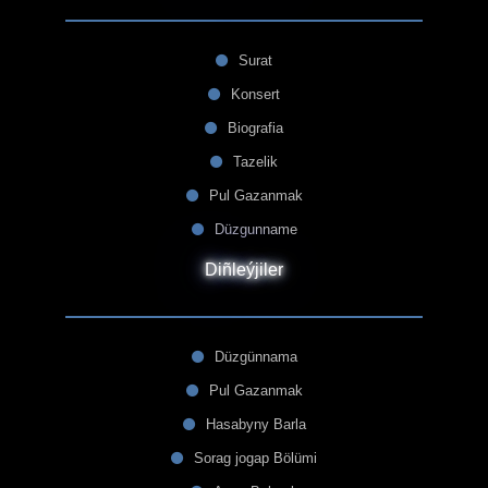
Surat
Konsert
Biografia
Tazelik
Pul Gazanmak
Düzgunname
Diñleýjiler
Düzgünnama
Pul Gazanmak
Hasabyny Barla
Sorag jogap Bölümi