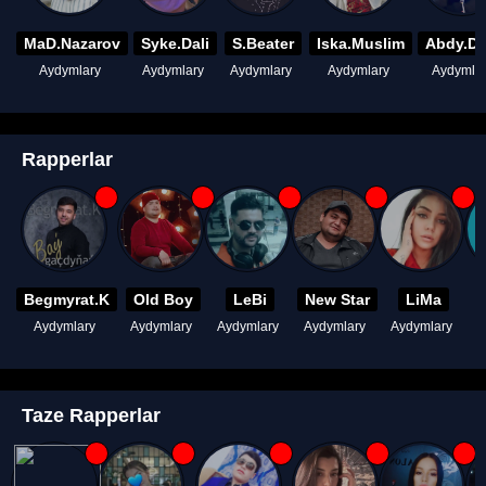
MaD.Nazarov
Syke.Dali
S.Beater
Iska.Muslim
Abdy.D
Aydymlary
Aydymlary
Aydymlary
Aydymlary
Aydymla
Rapperlar
Begmyrat.K
Old Boy
LeBi
New Star
LiMa
Aydymlary
Aydymlary
Aydymlary
Aydymlary
Aydymlary
A
Taze Rapperlar