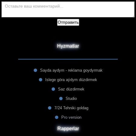
Отправить
Hyzmatlar
Sayda aydym - reklama goydyrmak
Islege göra aýdym düzdirmek
Saz düzdirmek
Studio
7/24 Tehniki goldag
Pro version
Rapperlar