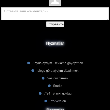
Отправить
Hyzmatlar
Sayda aydym - reklama goydyrmak
Islege göra aýdym düzdirmek
Saz düzdirmek
Studio
7/24 Tehniki goldag
Pro version