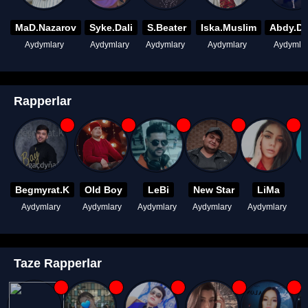
MaD.Nazarov
Syke.Dali
S.Beater
Iska.Muslim
Abdy.D
Aydymlary
Aydymlary
Aydymlary
Aydymlary
Aydymla
Rapperlar
Begmyrat.K
Old Boy
LeBi
New Star
LiMa
Aydymlary
Aydymlary
Aydymlary
Aydymlary
Aydymlary
A
Taze Rapperlar