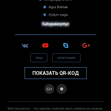
Agza Bolmak
Aýdym sarga
Sahypalarymyz
вход
регистрация
ПОКАЗАТЬ QR-КОД
12+
Biziñ maksadymyz – Ýaş rapperlary ösdürmek olaryñ zehinlerini size tanatmak,