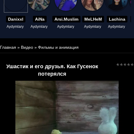
Danixxl
AiNa
Arsi.Muslim
MeLHeM
Lachina
Aydymlary
Aydymlary
Aydymlary
Aydymlary
Aydymlary
A
Главная
»
Видео
»
Фильмы и анимация
Ушастик и его друзья. Как Гусенок
потерялся