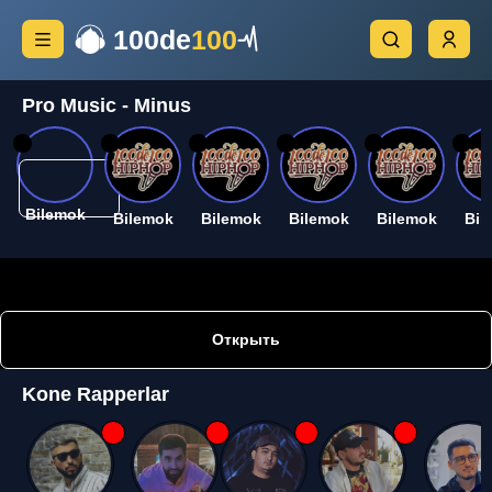
100de
100
Pro Music - Minus
26
26
26
26
26
26
Bilemok
Bilemok
Bilemok
Bilemok
Bilemok
Bil
Открыть
Kone Rapperlar