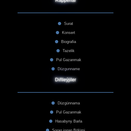
Rapperlar
Surat
Konsert
Biografia
Tazelik
Pul Gazanmak
Düzgunname
Diñleýjiler
Düzgünnama
Pul Gazanmak
Hasabyny Barla
Sorag jogap Bölümi