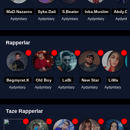
MaD.Nazarov
Syke.Dali
S.Beater
Iska.Muslim
Abdy.D
Aydymlary
Aydymlary
Aydymlary
Aydymlary
Aydymla
Rapperlar
Begmyrat.K
Old Boy
LeBi
New Star
LiMa
Aydymlary
Aydymlary
Aydymlary
Aydymlary
Aydymlary
A
Taze Rapperlar