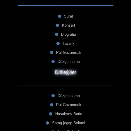
Surat
Konsert
Biografia
Tazelik
Pul Gazanmak
Düzgunname
Diñleýjiler
Düzgünnama
Pul Gazanmak
Hasabyny Barla
Sorag jogap Bölümi