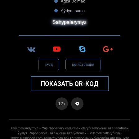
Agza Bolmak
Aýdym sarga
Sahypalarymyz
вход
регистрация
ПОКАЗАТЬ QR-КОД
12+
Biziñ maksadymyz – Ýaş rapperlary ösdürmek olaryñ zehinlerini size tanatmak,
Ýyldyz Rapperlaryñ Tazeliklerini size ýetirmek. Bellemeli zatlaryñ biri -
100de100hiphop.com saýdymyzda ähli zat talaba laýyk ýöredilýär ähli hukuklar