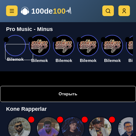
100de
100
Pro Music - Minus
26
26
26
26
26
26
Bilemok
Bilemok
Bilemok
Bilemok
Bilemok
Bil
Открыть
Kone Rapperlar