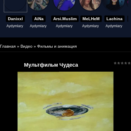
Danixxl
AiNa
Arsi.Muslim
MeLHeM
Lachina
Aydymlary
Aydymlary
Aydymlary
Aydymlary
Aydymlary
A
Главная
»
Видео
»
Фильмы и анимация
Мультфильм Чудеса