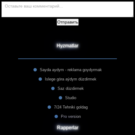
Отправить
Hyzmatlar
Sayda aydym - reklama goydyrmak
Islege göra aýdym düzdirmek
Saz düzdirmek
Studio
7/24 Tehniki goldag
Pro version
Rapperlar